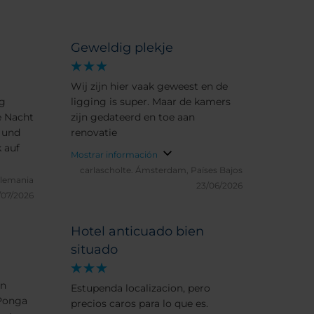
Geweldig plekje
Wij zijn hier vaak geweest en de
g
ligging is super. Maar de kamers
e Nacht
zijn gedateerd en toe aan
 und
renovatie
 auf
Mostrar información
carlascholte.
Ámsterdam, Países Bajos
Alemania
23/06/2026
/07/2026
Hotel anticuado bien
situado
un
Estupenda localizacion, pero
 Ponga
precios caros para lo que es.