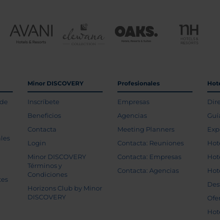
Minor DISCOVERY
Profesionales
Hot
 de
Inscríbete
Empresas
Dir
Beneficios
Agencias
Guí
Contacta
Meeting Planners
Exp
les
Login
Contacta: Reuniones
Hot
Minor DISCOVERY
Contacta: Empresas
Hot
Términos y
Contacta: Agencias
Hot
Condiciones
tes
Des
Horizons Club by Minor
DISCOVERY
Ofe
Hot