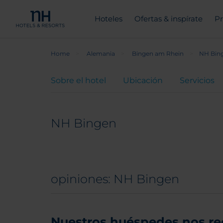
Hoteles
Ofertas & inspírate
Pr
Home
Alemania
Bingen am Rhein
NH Bin
Sobre el hotel
Ubicación
Servicios
NH Bingen
opiniones: NH Bingen
Nuestros huéspedes nos r