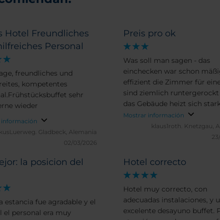
s Hotel Freundliches
Preis pro ok
ilfreiches Personal
Was soll man sagen - das
einchecken war schon mäßi
age, freundliches und
effizient die Zimmer für ein
ereites, kompetentes
sind ziemlich runtergerockt
al.Frühstücksbuffet sehr
das Gebäude heizt sich stark
erne wieder
Mostrar información
 información
klaus1roth.
Knetzgau, 
kusLuerweg.
Gladbeck, Alemania
23
02/03/2026
jor: la posicion del
Hotel correcto
Hotel muy correcto, con
adecuadas instalaciones, y 
a estancia fue agradable y el
excelente desayuno buffet.
l el personal era muy