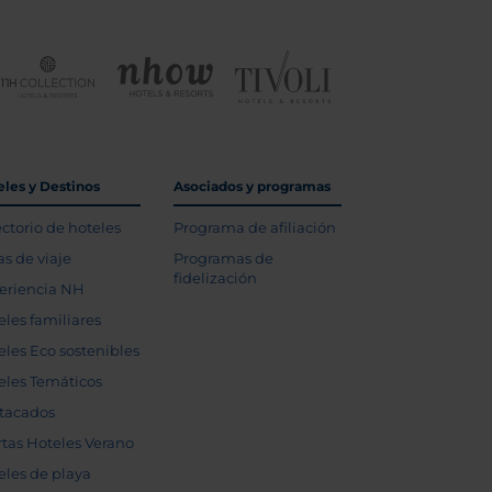
eles y Destinos
Asociados y programas
ectorio de hoteles
Programa de afiliación
as de viaje
Programas de
fidelización
eriencia NH
eles familiares
eles Eco sostenibles
eles Temáticos
tacados
rtas Hoteles Verano
eles de playa