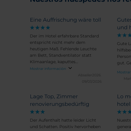
Eine Auffrischung wäre toll
Gute
und h
Der im Hotel erfahrbare Standard
entspricht nicht mehr dem
Gute L
heutigen Maß. Fehlende Leuchte
hilfsb
am Bett, Standventilator statt
Person
Klimaanlage, kaputtes
gut. G
Waschbecken im Bad zeugen
Mostrar información
Mostrar
davon, dass ein Upgrade Not täte.
Abseiler2026.
Mar
Die Zimmer sind sauber. Eine
09/03/2026
Rezeption aus einem Schreibtisch
mit zwei Bildschirmen sieht man
Lage Top, Zimmer
Lo me
auch nicht alle Tage. Das Personal
renovierungsbedürftig
hotel
ist sichtlich bemüht, die Hardware-
Performance auszubügeln. Im
Sommer wird die Regelung der
Der Aufenthalt hatte leider Licht
Nuestr
Temperatur im Zimmer spannend.
und Schatten. Positiv hervorheben
genera