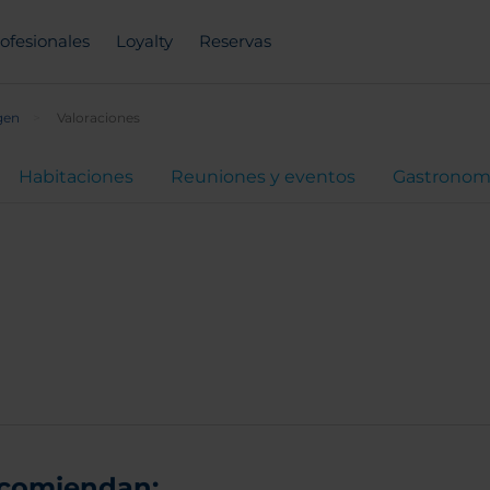
ofesionales
Loyalty
Reservas
gen
Valoraciones
Habitaciones
Reuniones y eventos
Gastronom
ecomiendan: