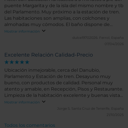
puente Margarita y de la isla del mismo nombre y tb
del Parlamento. Muy próximo a la estación de tren.
Las habitaciones son amplias, con colchones y
almohadas muy cómodos. El baño dispone de
bañera y secador. Todo muy limpio y cómodo. El
Mostrar información
servicio buffet es correcto y el personal de
dulce19702026.
Ferrol, España
recepción y de comedor y bar, muy atentos,
07/04/2026
siempre intentando ayudarte con una sonrisa.
Excelente Relación Calidad-Precio
Ubicación inmejorable, cerca del Danubio,
Parlamento y Estación de tren. Desayuno muy
bueno, con productos de calidad. Personal muy
atento y amable, en Recepción, Pisos y Restaurante.
Limpieza de la habitación excelente y buenas vistas
y tranquilo. Recomendable 100%
Mostrar información
Jorge S.
Santa Cruz de Tenerife, España
21/10/2025
Todos los comentarios