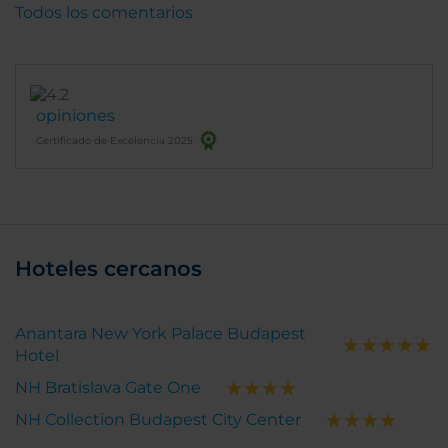
Todos los comentarios
wizz, but aimed squarely at people who want
decent accommodation and good service without
unnecessary fuss. We will be returning later in the
year. That says it all.
opiniones
Certificado de Excelencia 2025
Hoteles cercanos
Anantara New York Palace Budapest
Hotel
NH Bratislava Gate One
NH Collection Budapest City Center