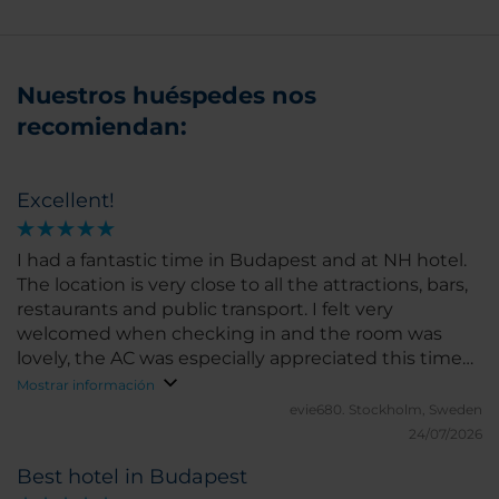
Nuestros huéspedes nos
recomiendan:
Excellent!
I had a fantastic time in Budapest and at NH hotel.
The location is very close to all the attractions, bars,
restaurants and public transport. I felt very
welcomed when checking in and the room was
lovely, the AC was especially appreciated this time
of year 🥵 i loved every second of my stay and i
Mostrar información
would recommend this hotel to any- and everyone!
evie680.
Stockholm, Sweden
24/07/2026
Best hotel in Budapest