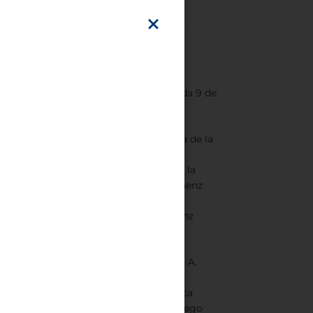
En coche
Desde el norte:
Toma Pte. Arturo Illia hasta la avenida 9 de
Julio
Sigue por 9 de Julio hasta llegar al
Obelisco de Buenos Aires en la Plaza de la
República
En la rotonda, toma la cuarta calle a la
izquierda hacia la Av. Pres. Roque Sáenz
Peña
Continúa por la Av. Pres. Roque Sáenz
Peña hasta la Plaza de Mayo
En Plaza de Mayo, gira hacia Bolívar
Gira a la derecha en la Av. Pres. Julio A.
Roca
Continúa por la Av. Pres. Julio A. Roca
hasta la rotonda de Adolfo Alsina, luego