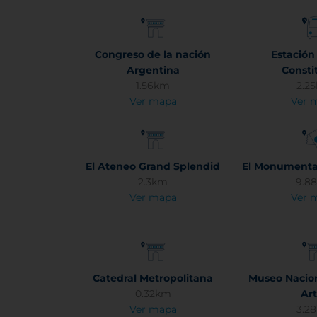
Congreso de la nación
Estación
Argentina
Consti
1.56km
2.2
Ver mapa
Ver 
El Ateneo Grand Splendid
El Monumental 
2.3km
9.8
Ver mapa
Ver 
Catedral Metropolitana
Museo Nacion
0.32km
Art
Ver mapa
3.2