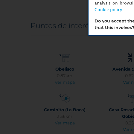
analysis on brows
Cookie policy
.
Do you accept the
Puntos de interés
that this involves
Obelisco
Avenida 9
0.87km
0.6
Ver mapa
Ver 
Caminito (La Boca)
Casa Rosad
3.36km
Gobi
Ver mapa
0.2
Ver 