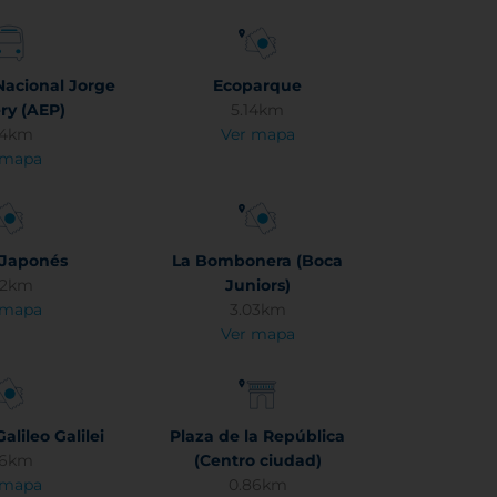
Nacional Jorge
Ecoparque
y (AEP)
5.14km
74km
Ver mapa
 mapa
 Japonés
La Bombonera (Boca
92km
Juniors)
 mapa
3.03km
Ver mapa
alileo Galilei
Plaza de la República
56km
(Centro ciudad)
 mapa
0.86km