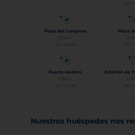
Ver 
Plaza del Congreso
Plaza 
1.35km
0.2
Ver mapa
Ver 
Puerto Madero
Estación de T
0.9km
2.8
Ver mapa
Ver 
Nuestros huéspedes nos r