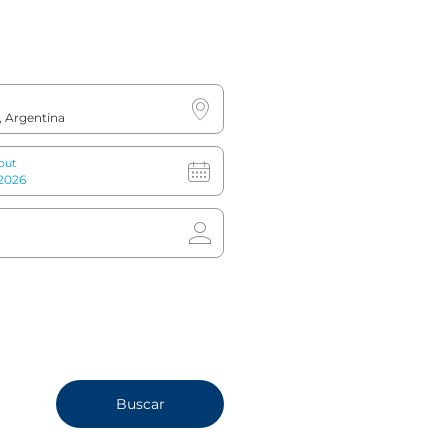
En Tren o Metro
Desde la estación de tren, toma la línea C
del metro hasta la estación Av. de Mayo.
Cambia a la línea A y desciende en la
out
estación Perú. Verás el NH Buenos Aires
City a la izquierda.
Buscar