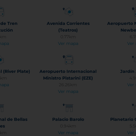
 de Tren
Avenida Corrientes
Aeropuerto 
tución
(Teatros)
Newber
5km
0.77km
6.
mapa
Ver mapa
Ver
(River Plate)
Aeropuerto Internacional
Jardín
8km
Ministro Pistarini (EZE)
4.
mapa
26.26km
Ver
Ver mapa
al de Bellas
Palacio Barolo
Planetario G
es
0.94km
5.
8km
Ver mapa
Ver