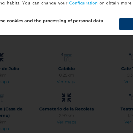
ing habits. You can change your
Configuration
or obtain more 
se cookies and the processing of personal data
?
 de Julio
Cabildo
Cafe 
2km
0.25km
0.
mapa
Ver mapa
Ver
a (Casa de
Cemeterio de la Recoleta
Teatr
erno)
2.97km
1.
5km
Ver mapa
Ver
mapa