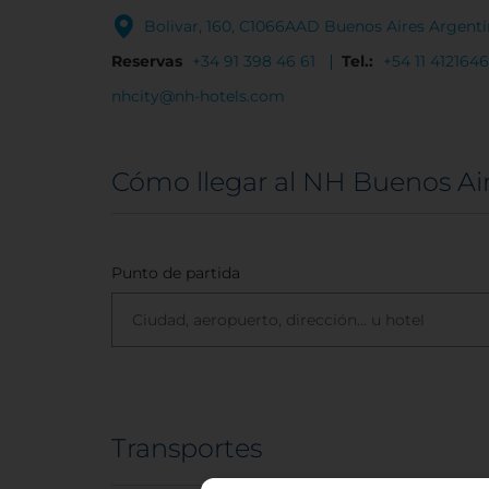
Bolivar, 160, C1066AAD Buenos Aires Argent
Reservas
+34 91 398 46 61
Tel.:
+54 11 412164
nhcity@nh-hotels.com
Cómo llegar al NH Buenos Air
Punto de partida
Transportes