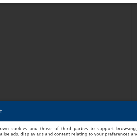
t
s own cookies and those of third parties to support browsing
lise ads, display ads and content relating to your preferences and