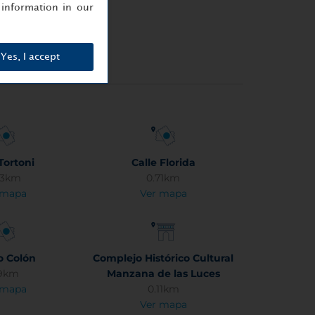
information in our
Yes, I accept
Tortoni
Calle Florida
33km
0.71km
 mapa
Ver mapa
o Colón
Complejo Histórico Cultural
19km
Manzana de las Luces
 mapa
0.11km
Ver mapa