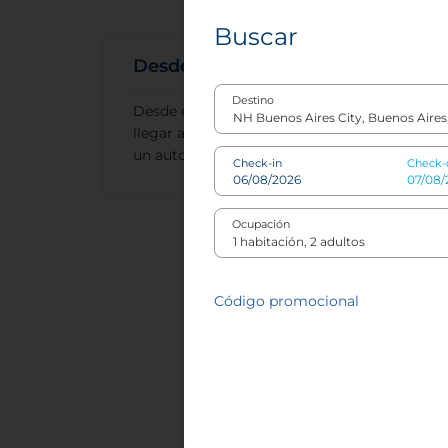
Buscar
Desde el aeropuerto
Destino
Desde el aeropuerto de Ezeiza se puede
llegar al NH Buenos Aires City en taxi o en
un automóvil de alquiler.
Check-in
Check-
Ocupación
Código promocional