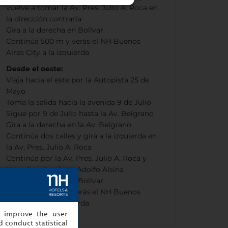
vuelve a tomar la Av. Pres. Julio A. Roca en
la dirección contraria
Gira a la derecha en Bolívar
Continúa 500 m y verás el NH Buenos
Aires City a la izquierda
Desde el oeste:
Viaja hacia el este por la Autopista 25 de
Mayo
Toma la salida hacia la avenida 9 de Julio
Sigue por 9 de Julio hasta la Av. Belgrano
Gira a la derecha en la Av. Belgrano
Continúa dos calles y gira a la izquierda en
la Av. Pres. Julio A. Roca
Continúa por la Av. Pres. Julio A. Roca y
toma la rotonda de Adolfo Alsina
Gira a la derecha en Bolívar
Continúa 500 m y verás el NH Buenos
Aires City a la izquierda
, improve the user
 conduct statistical