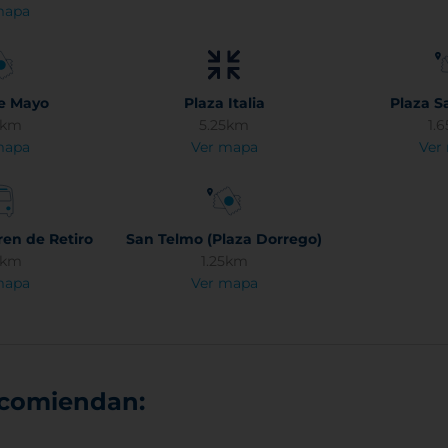
mapa
de Mayo
Plaza Italia
Plaza S
5km
5.25km
1.
mapa
Ver mapa
Ver
ren de Retiro
San Telmo (Plaza Dorrego)
8km
1.25km
mapa
Ver mapa
ecomiendan: