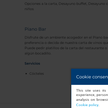
Opciones a la carta, Desayuno buffet, Desayuno 
niños
Piano Bar
Disfrute de un ambiente acogedor en el Piano bar
preferencia o decida de nuestra carta de vinos q
Puede pedir platillos de la carta del restaurante 
algún bocadillo.
Servicios
Cócteles
Cookie consen
This site uses it
experience, persona
analysis on brows
Cookie policy
.