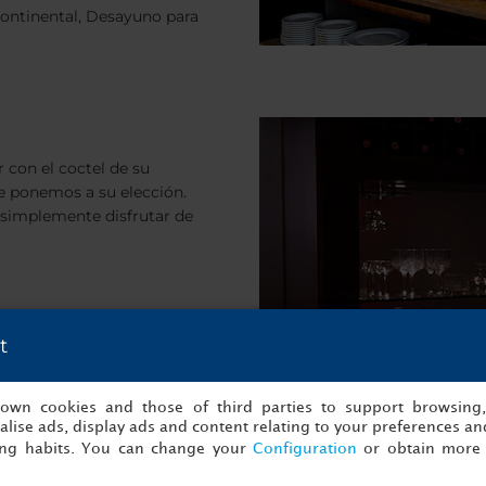
continental, Desayuno para
 con el coctel de su
ue ponemos a su elección.
o simplemente disfrutar de
t
s own cookies and those of third parties to support browsing
lise ads, display ads and content relating to your preferences and
ing habits. You can change your
Configuration
or obtain more 