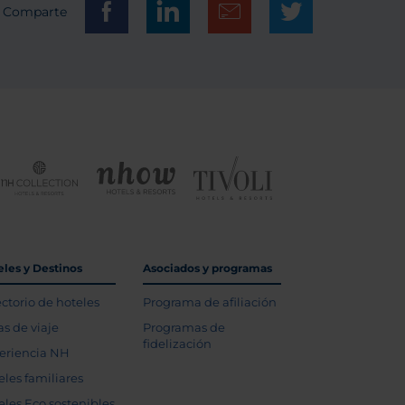
Comparte
eles y Destinos
Asociados y programas
ectorio de hoteles
Programa de afiliación
as de viaje
Programas de
fidelización
eriencia NH
eles familiares
eles Eco sostenibles