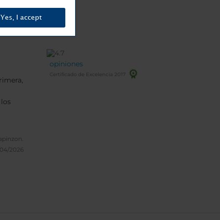
Yes, I accept
opiniones
Certificado de Excelencia 2017
rimera,
los
apinzon.
/04/2026