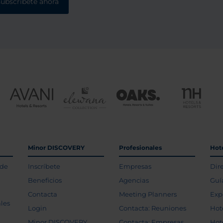
subscríbete ahora
Minor DISCOVERY
Profesionales
Hot
 de
Inscríbete
Empresas
Dir
Beneficios
Agencias
Guí
Contacta
Meeting Planners
Exp
les
Login
Contacta: Reuniones
Hot
Minor DISCOVERY
Contacta: Empresas
Hot