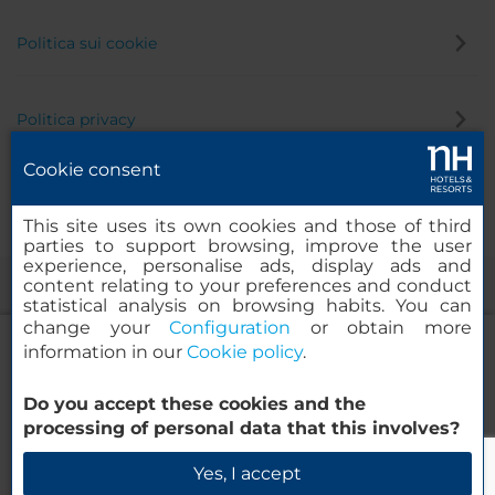
Politica sui cookie
Politica privacy
Cookie consent
Canale di segnalazione
This site uses its own cookies and those of third
parties to support browsing, improve the user
experience, personalise ads, display ads and
content relating to your preferences and conduct
statistical analysis on browsing habits. You can
change your
Configuration
or obtain more
information in our
Cookie policy
.
Do you accept these cookies and the
NH Collection Bogotá Hacienda Royal
© 2000-2026 MINOR HOTELS EUROPE & AMERICAS Santa Engracia
processing of personal data that this involves?
120. 28003 Madrid, Spagna
Verifica la disponibilità
Yes, I accept