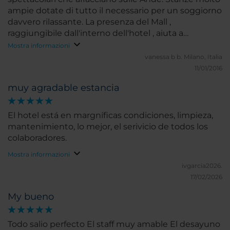
ampie dotate di tutto il necessario per un soggiorno
davvero rilassante. La presenza del Mall ,
raggiungibile dall'interno dell'hotel , aiuta a
soddisfare le diverse esigenze e necessità.
Mostra informazioni
vanessa b b.
Milano, Italia
11/01/2016
muy agradable estancia
El hotel está en margníficas condiciones, limpieza,
mantenimiento, lo mejor, el serivicio de todos los
colaboradores.
Mostra informazioni
ivgarcia2026.
17/02/2026
My bueno
Todo salio perfecto El staff muy amable El desayuno