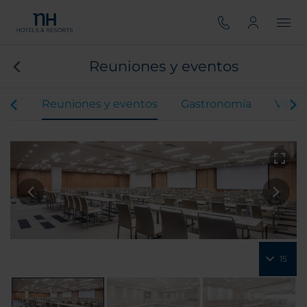
Reuniones y eventos
ones
Reuniones y eventos
Gastronomía
Virtua
15