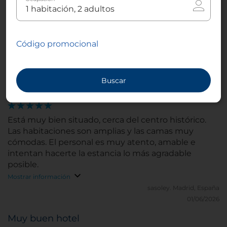
Ubicación excelente. Trato del personal inmejorable
tanto a la llegada como a la salida y la habitación era
increíble.
Código promocional
Mostrar información
ManuuLavin_8.
Santander, España
05/02/2026
Buscar
Perfecto para explorar la ciudad
Está muy bien situado, cerca del centro histórico.
Las habitaciones son amplias y las camas muy
cómodas. El personal es muy atento, amable e
intentan hacerte la estancia lo más agradable
posible.
Mostrar información
sasoley.
Madrid, España
01/06/2026
Muy buen hotel