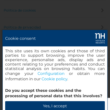
Política de cookies
Política de privacidad
Cookie consent
Canal de denuncias
This site uses its own cookies and those of third
parties to support browsing, improve the user
experience, personalise ads, display ads and
content relating to your preferences and conduct
statistical analysis on browsing habits. You can
change your
Configuration
or obtain more
information in our
Cookie policy
.
NH Collection Buenos Aires Lancaster
Do you accept these cookies and the
© 2000-2026 MINOR HOTELS EUROPE & AMERICAS Santa Engracia,
processing of personal data that this involves?
120. 28003 Madrid, España
Verificar disponibilidad
Yes, I accept