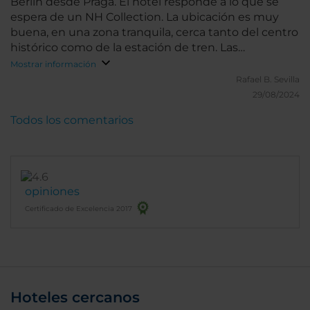
Berlín desde Praga. El hotel responde a lo que se
espera de un NH Collection. La ubicación es muy
buena, en una zona tranquila, cerca tanto del centro
histórico como de la estación de tren. Las
habitaciones son amplias y muy confortables. Las
Mostrar información
dos habitaciones que ocupamos tenían bañera,
Rafael B.
Sevilla
aunque habríamos preferido ducha. El bufé de
29/08/2024
desayuno cuenta con gran variedad. Nuestra
Todos los comentarios
estancia fue muy corta, por lo que no podemos
valorar otros servicios.
opiniones
Certificado de Excelencia 2017
Hoteles cercanos