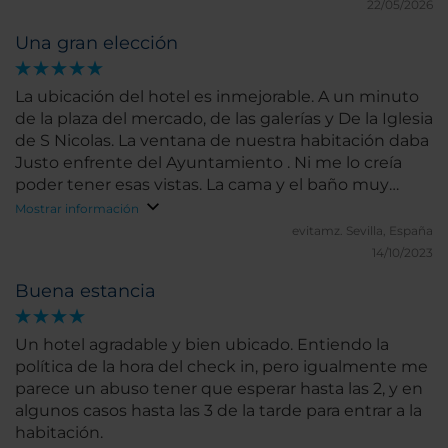
22/05/2026
Una gran elección
La ubicación del hotel es inmejorable. A un minuto
de la plaza del mercado, de las galerías y De la Iglesia
de S Nicolas. La ventana de nuestra habitación daba
Justo enfrente del Ayuntamiento . Ni me lo creía
poder tener esas vistas. La cama y el baño muy
cómodos. Para repetir, sin duda
Mostrar información
evitamz.
Sevilla, España
14/10/2023
Buena estancia
Un hotel agradable y bien ubicado. Entiendo la
política de la hora del check in, pero igualmente me
parece un abuso tener que esperar hasta las 2, y en
algunos casos hasta las 3 de la tarde para entrar a la
habitación.