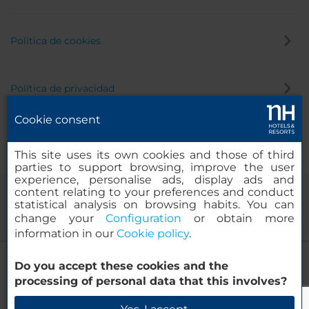
Política de cookies
Política de privacidad
Cookie consent
Canal de denuncias
This site uses its own cookies and those of third
parties to support browsing, improve the user
experience, personalise ads, display ads and
content relating to your preferences and conduct
statistical analysis on browsing habits. You can
change your
Configuration
or obtain more
information in our
Cookie policy
.
NH Leipzig Zentrum
Do you accept these cookies and the
© 2000-2026 MINOR HOTELS EUROPE & AMERICAS Santa Engracia,
processing of personal data that this involves?
120. 28003 Madrid, España
Verificar disponibilidad