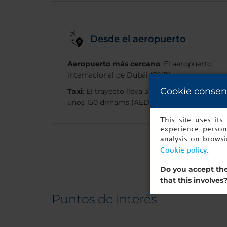
Desde el aeropuerto
Aeropuerto más cercano
: El aeropuerto
internacional de Dubái (DXB).
Cookie consen
Taxi
: El trayecto lleva 35 minutos y cuesta
unos 150 dírhams (AED).
This site uses it
experience, persona
analysis on brows
Cookie policy
.
Do you accept the
that this involves
Puntos de interés