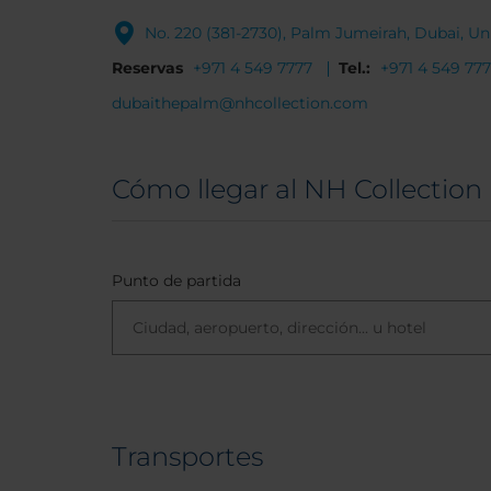
No. 220 (381-2730), Palm Jumeirah, Dubai, U
Reservas
+971 4 549 7777
Tel.:
+971 4 549 77
dubaithepalm@nhcollection.com
Cómo llegar al NH Collectio
Punto de partida
Transportes