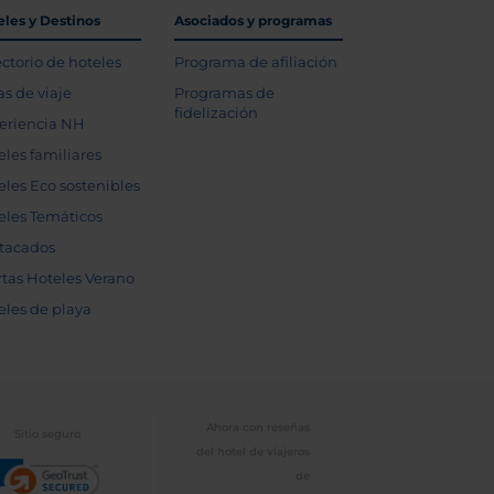
eles y Destinos
Asociados y programas
ectorio de hoteles
Programa de afiliación
as de viaje
Programas de
fidelización
eriencia NH
eles familiares
eles Eco sostenibles
eles Temáticos
tacados
rtas Hoteles Verano
eles de playa
Ahora con reseñas
Sitio seguro
del hotel de viajeros
de