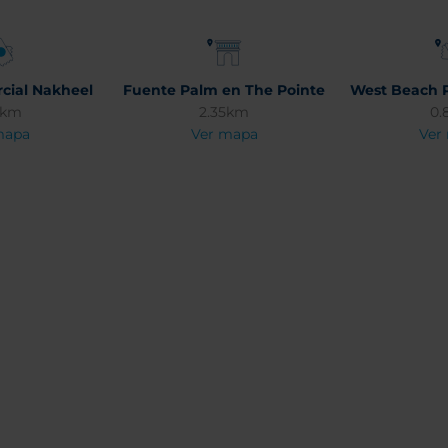
cial Nakheel
Fuente Palm en The Pointe
West Beach 
3km
2.35km
0.
mapa
Ver mapa
Ver