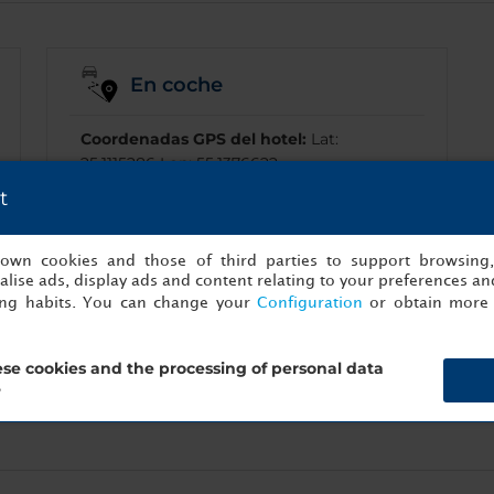
En coche
Coordenadas GPS del hotel:
Lat:
25.1115286 Lon: 55.1376622
t
Parking:
en el hotel.
Haz clic
aquí
para ver las indicaciones de
s own cookies and those of third parties to support browsing
lise ads, display ads and content relating to your preferences and
cómo llegar.
ing habits. You can change your
Configuration
or obtain more 
se cookies and the processing of personal data
?