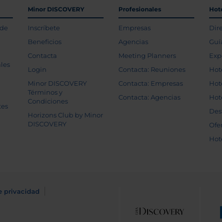
Minor DISCOVERY
Profesionales
Hot
 de
Inscríbete
Empresas
Dir
Beneficios
Agencias
Guí
Contacta
Meeting Planners
Exp
les
Login
Contacta: Reuniones
Hot
Minor DISCOVERY
Contacta: Empresas
Hot
Términos y
Contacta: Agencias
Hot
Condiciones
tes
Des
Horizons Club by Minor
DISCOVERY
Ofe
Hot
e privacidad