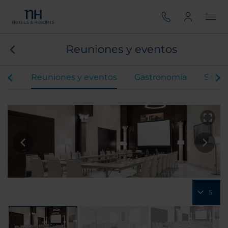
Reuniones y eventos
ones
Reuniones y eventos
Gastronomía
Servi
5