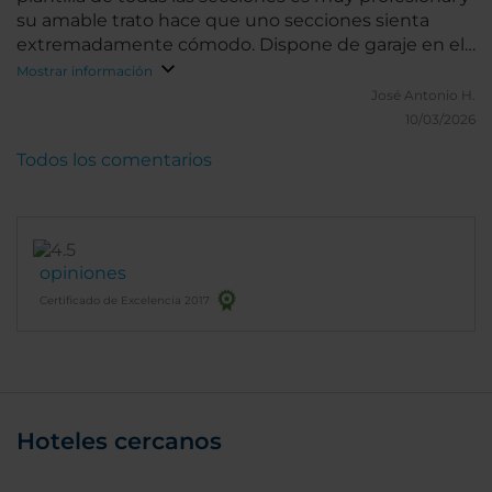
su amable trato hace que uno secciones sienta
extremadamente cómodo. Dispone de garaje en el
edificio con acceso directo a la recepción. Excelente
Mostrar información
José Antonio H.
10/03/2026
Todos los comentarios
opiniones
Certificado de Excelencia 2017
Hoteles cercanos