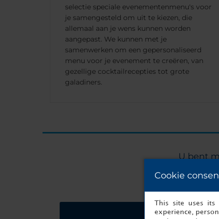
selectie speciale evenementenmenu's voor
je samengesteld om uit te kiezen, die
allemaal aan je wens kunnen worden
aangepast. We kunnen met je
samenwerken om een gepersonaliseerd
menu voor je evenement te creëren, van
gezellige cocktailrecepties tot grote
galadiners.
U bent m
Cookie consen
This site uses it
experience, persona
Vraag een offerte a