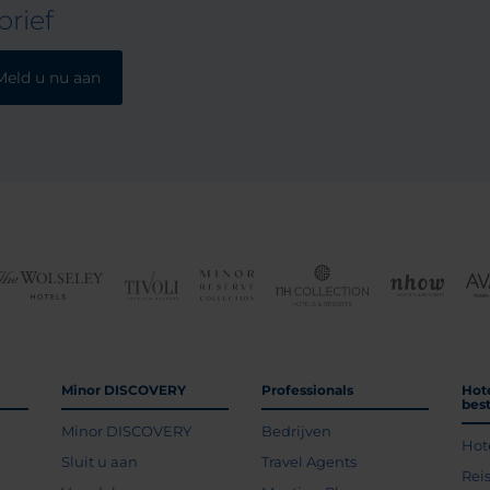
rief
Meld u nu aan
Minor DISCOVERY
Professionals
Hot
bes
Minor DISCOVERY
Bedrijven
Hot
g
Sluit u aan
Travel Agents
Rei