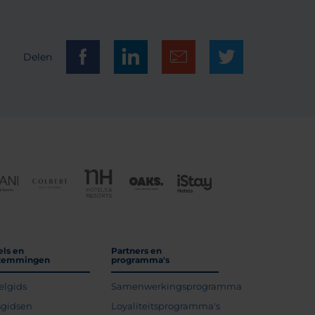
Delen
els en
Partners en
temmingen
programma's
elgids
Samenwerkingsprogramma
sgidsen
Loyaliteitsprogramma's