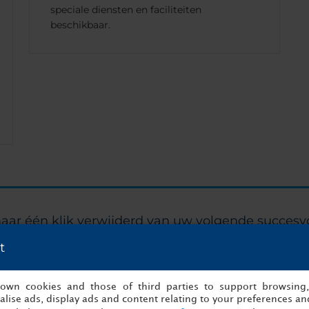
speciale diensten en faciliteiten
beschikbaar.
Zoeken
aar één klik verwijderd van uw volgende succesvo
t
Begin nu met organiseren!
s own cookies and those of third parties to support browsing
lise ads, display ads and content relating to your preferences and
an
Det