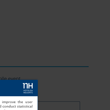
lle event
, improve the user
 conduct statistical
ails vergaderruimtes