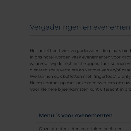
Vergaderingen en evenemen
Zoeken
Het hotel heeft vier vergaderzalen, die plaats b
In ons hotel worden vaak evenementen voor grot
waarvoor wij de technische apparatuur kunnen ve
Bestemming
diensten zoals vertalers en vervoer van en/of naar
We kunnen ook buffetten met 'fingerfood', drankj
Neem contact op met onze medewerkers om uw 
Check-in
Uitgec
Voor kleinere bijeenkomsten kunt u terecht in onze
Bezetting
Menu´s voor evenementen
Promotiecode
Onze directeur eten en drinken heeft een