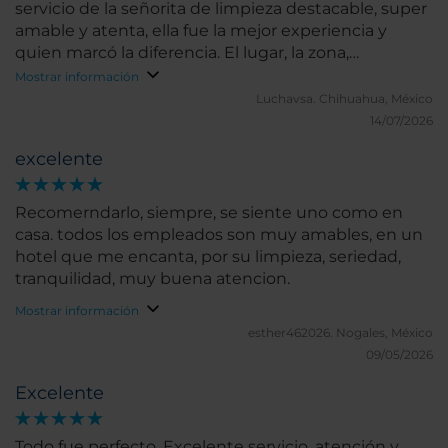
servicio de la señorita de limpieza destacable, super
amable y atenta, ella fue la mejor experiencia y
quien marcó la diferencia. El lugar, la zona,
excelente. Muy recomendable.
Mostrar información
Luchavsa.
Chihuahua, México
14/07/2026
excelente
Recomerndarlo, siempre, se siente uno como en
casa. todos los empleados son muy amables, en un
hotel que me encanta, por su limpieza, seriedad,
tranquilidad, muy buena atencion.
Mostrar información
esther462026.
Nogales, México
09/05/2026
Excelente
Todo fue perfecto. Excelente servicio, atención y