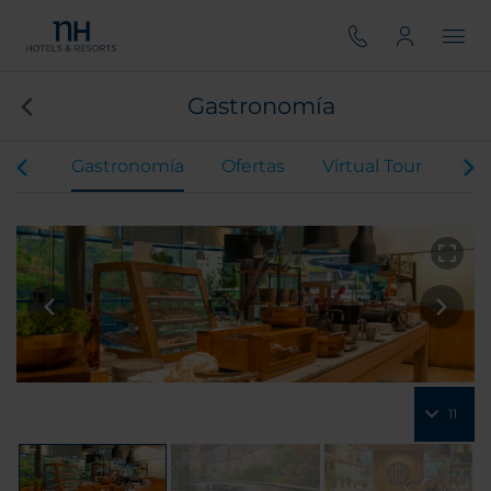
Gastronomía
ntos
Gastronomía
Ofertas
Virtual Tour
Val
11