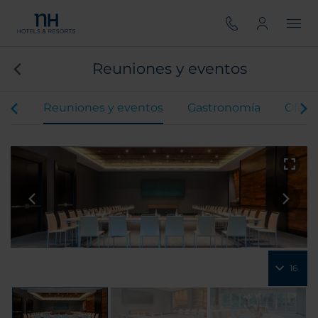
Reuniones y eventos
ones
Reuniones y eventos
Gastronomía
Ofert
16