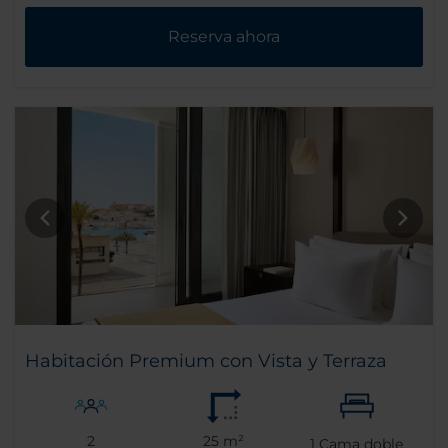
Reserva ahora
Habitación Premium con Vista y Terraza
2
25 m²
1
Cama doble