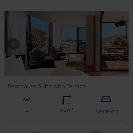
Penthouse Suite with Terrace
2
145 m²
1
Cama king