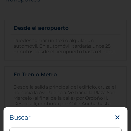
Desde el aeropuerto
Puedes tomar un taxi o alquilar un
automóvil. En automóvil, tardarás unos 25
minutos desde el aeropuerto hasta el hotel.
En Tren o Metro
Desde la salida principal del edificio, cruza el
río hacia la Av. Palencia. Ve hacia la Plaza San
Marcelo (al final de la calle) por Ordoño II.
Desde allí, continúa por Calle Ancha hasta
ubicar la catedral. Al llegar a la catedral, gira a
la derecha. Toma la Calle Mariano D.
Buscar
Berrueta; al final de esta calle está la Plaza
Mayor. El hotel se encuentra al final de la