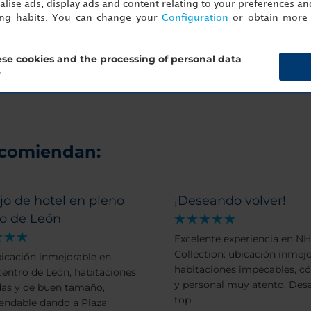
lise ads, display ads and content relating to your preferences and
ing habits. You can change your
Configuration
or obtain more 
to
Detalles
se cookies and the processing of personal data
?
ecomiendan:
jo de hotel en pleno
¡Deseando volver!
ro de León
Excelente experiencia en NH
Collection: ubicación inmejo
icación inmejorable en
habitaciones impecables, 
centro de León, habitaciones
y personal muy atento. Des
as y de buen tamaño,
top.
ndable dando a Plaza