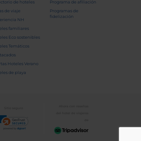
ectorio de hoteles
Programa de afiliación
as de viaje
Programas de
fidelización
eriencia NH
eles familiares
eles Eco sostenibles
eles Temáticos
tacados
rtas Hoteles Verano
eles de playa
Ahora con reseñas
Sitio seguro
del hotel de viajeros
de