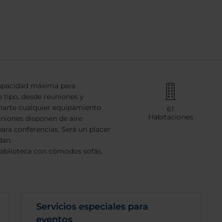
 capacidad máxima para
o tipo, desde reuniones y
narte cualquier equipamiento
61
Habitaciones
uniones disponen de aire
ra conferencias. Será un placer
dan.
biblioteca con cómodos sofás,
Servicios especiales para
eventos