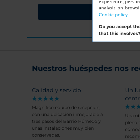
experience, persona
analysis on brows
Solicitar presupues
Cookie policy
.
Do you accept the
that this involves
Nuestros huéspedes nos r
Calidad y servicio
Un lu
cent
Magnífico equipo de recepción,
con una ubicación inmejorable a
Una ub
tres pasos del Barrio Húmedo y
pleno 
unas instalaciones muy bien
cómod
conservadas.
recome