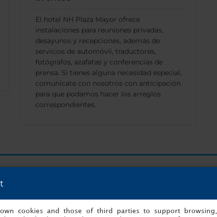
El hotel NH Plaza Mayor ofrece
instalaciones para reuniones privadas,
desayunos y recepciones, además de
servicios de automóvil, traductores,
fotógrafos, azafatas y conferencias de
prensa. Si tienes alguna necesidad especial,
comunícate con nosotros con anticipación
para que podamos hacer los arreglos
correspondientes.
Tu evento está a un click de ser reservado
t
¡Empezar a organizar ahora!
s own cookies and those of third parties to support browsing