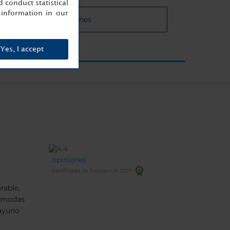
 conduct statistical
information in our
 de las salas de reuniones
Yes, I accept
opiniones
Certificado de Excelencia 2017
rable,
cómodas
ayuno