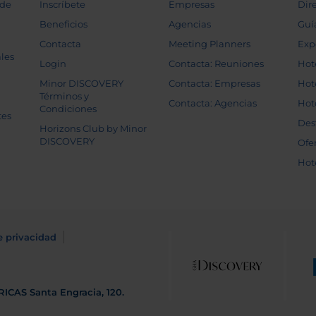
 de
Inscríbete
Empresas
Dir
Beneficios
Agencias
Guí
Contacta
Meeting Planners
Exp
les
Login
Contacta: Reuniones
Hot
Minor DISCOVERY
Contacta: Empresas
Hot
Términos y
Contacta: Agencias
Hot
Condiciones
tes
Des
Horizons Club by Minor
DISCOVERY
Ofe
Hot
e privacidad
RICAS
Santa Engracia, 120.