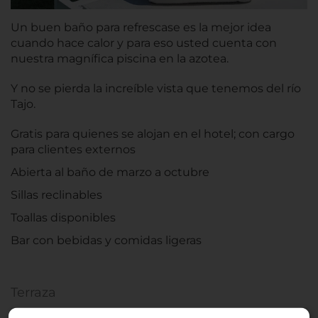
Un buen baño para refrescase es la mejor idea
cuando hace calor y para eso usted cuenta con
nuestra magnífica piscina en la azotea.
Y no se pierda la increíble vista que tenemos del río
Tajo.
Gratis para quienes se alojan en el hotel; con cargo
para clientes externos
Abierta al baño de marzo a octubre
Sillas reclinables
Toallas disponibles
Bar con bebidas y comidas ligeras
Terraza