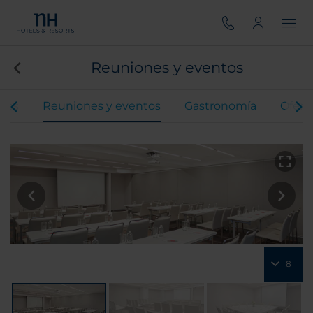
Reuniones y eventos
ones
Reuniones y eventos
Gastronomía
Ofert
8