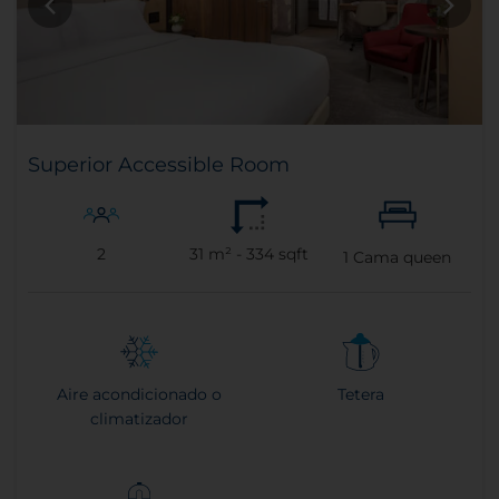
Superior Accessible Room
2
31 m² - 334 sqft
1
Cama queen
Aire acondicionado o
Tetera
climatizador