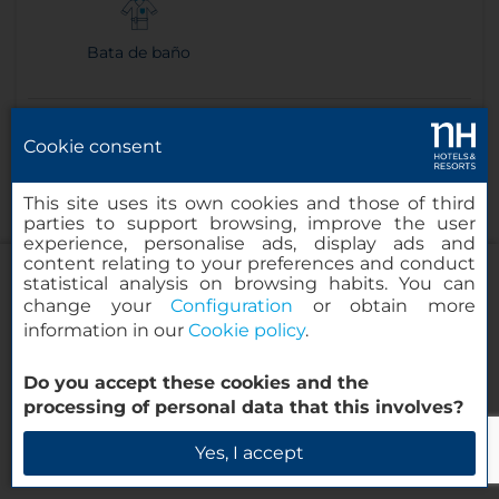
Bata de baño
Más información
Cookie consent
Reserva ahora
This site uses its own cookies and those of third
parties to support browsing, improve the user
experience, personalise ads, display ads and
content relating to your preferences and conduct
statistical analysis on browsing habits. You can
change your
Configuration
or obtain more
information in our
Cookie policy
.
NH Collection New York Madison
Avenue
Do you accept these cookies and the
processing of personal data that this involves?
Verificar disponibilidad
Yes, I accept