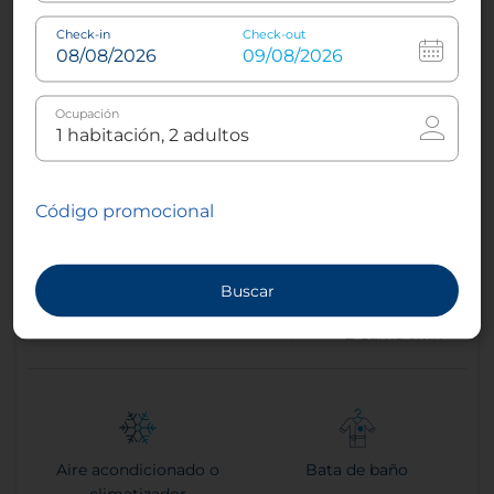
Check-in
Check-out
Ocupación
Código promocional
Premium Room Twin
Buscar
2
20 m² - 215 sqft
2
Cama twin
Aire acondicionado o
Bata de baño