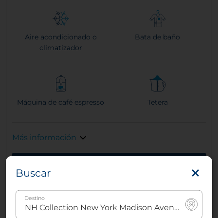
Aire acondicionado o
Bata de baño
climatizador
Máquina de café espresso
Tetera
Más información
Reserva ahora
Buscar
Destino