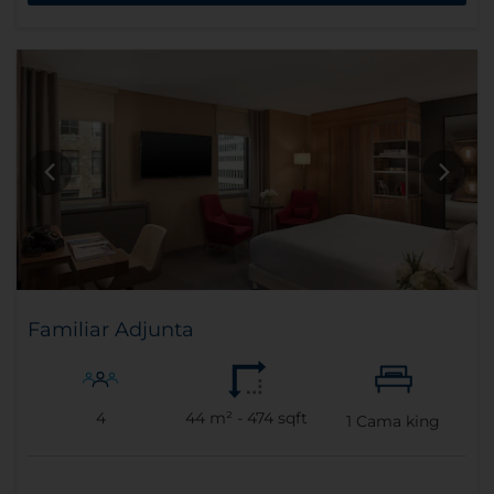
Familiar Adjunta
4
44 m² - 474 sqft
1
Cama king