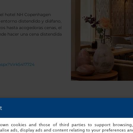
 del hotel NH Copenhagen
 entorno distendido y diáfano,
os hasta acogedoras cenas, el
onde hacer una cena distendida
aspx?Virk5417724
t
s own cookies and those of third parties to support browsing
lise ads, display ads and content relating to your preferences and