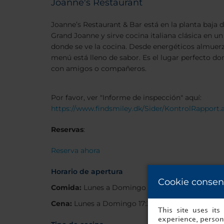
Joanne's Restaurant
Joanne’s Restaurant & Bar está en la planta baja
Grand Joanne y sirve cocina italiana clásica en un
donde se ve la cocina. Desde energéticos almuerz
menú está lleno de sabor. Es el lugar perfecto d
con amigos o compañeros.
Por favor, ver "Informe de inspección" aquí:
https://www.findsmiley.dk/Sider/KontrolRapport.
Reservas
:
Reserva ahora
Horario de apertura
Cookie consen
Comida:
Lunes a Domingo 12:00 - 15:00
Cena:
Lunes a Domingo 17:30 - 22:00
This site uses it
experience, persona