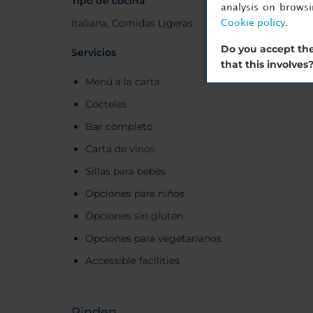
Tipo de cocina
analysis on brows
Italiana, Comidas Ligeras
Cookie policy
.
Do you accept the
Servicios
that this involves
Menú a la carta
Cócteles
Bar completo
Carta de vinos
Sillas para bebés
Opciones para niños
Opciones sin gluten
Opciones para vegetarianos
Accessible facilities
Pinden