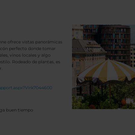
nne ofrece vistas panorámicas
incón perfecto donde tomar
les, vinos locales y algo
stilo. Rodeado de plantas, es
r.
Rapport.aspx?Virk7044600
aga buen tiempo