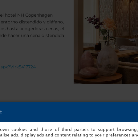
 del hotel NH Copenhagen
 entorno distendido y diáfano,
os hasta acogedoras cenas, el
onde hacer una cena distendida
aspx?Virk5417724
t
s own cookies and those of third parties to support browsing
lise ads, display ads and content relating to your preferences and