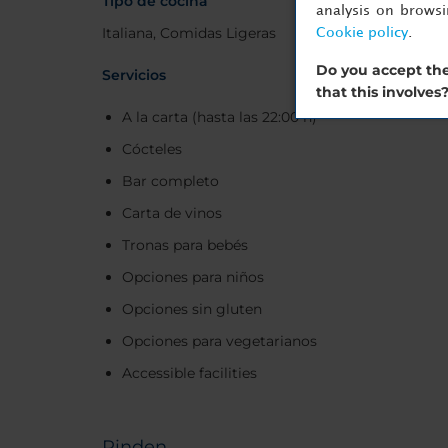
Tipo de cocina
analysis on brows
Italiana, Comidas Ligeras
Cookie policy
.
Do you accept the
Servicios
that this involves
A la carta (hasta las 22:00 h)
Cócteles
Bar completo
Carta de vinos
Tronas para bebés
Opciones para niños
Opciones sin gluten
Opciones para vegetarianos
Accessible facilities
Pinden