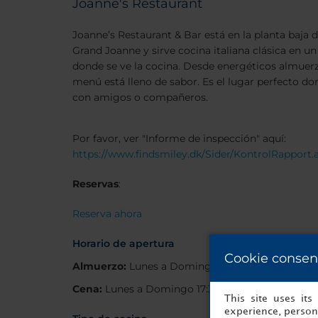
Joanne's Restaurant
Joanne’s Restaurant & Bar está en la planta baja
Grand Joanne y sirve cocina italiana clásica en un
donde se ve la cocina. Desde energéticos almuerz
menú está lleno de sabor. Es el lugar perfecto d
con amigos o compañeros.
Por favor, ver "Informe de inspección" aquí:
https://www.findsmiley.dk/Sider/KontrolRapport.
Reservas
:
Reserva ahora
Horario de apertura
Cookie consen
Almuerzo:
Lunes a Domingo 12:00 - 15:00
Cena:
Lunes a Domingo 17:30 - 22:00
This site uses it
experience, persona