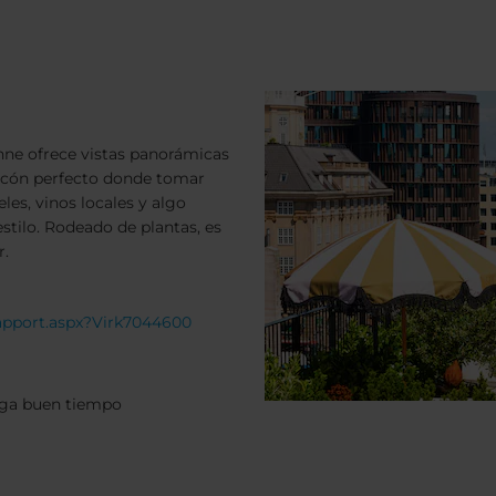
nne ofrece vistas panorámicas
incón perfecto donde tomar
les, vinos locales y algo
stilo. Rodeado de plantas, es
r.
Rapport.aspx?Virk7044600
aga buen tiempo