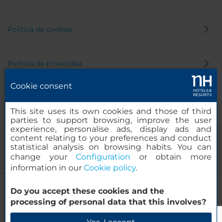
Política de cookies
Política de privacidad
Cookie consent
Canal de denuncias
This site uses its own cookies and those of third
parties to support browsing, improve the user
experience, personalise ads, display ads and
content relating to your preferences and conduct
statistical analysis on browsing habits. You can
change your
Configuration
or obtain more
information in our
Cookie policy
.
NH Leipzig Zentrum
Do you accept these cookies and the
© 2000-2026 MINOR HOTELS EUROPE & AMERICAS Santa Engracia,
processing of personal data that this involves?
120. 28003 Madrid, España
Verificar disponibilidad