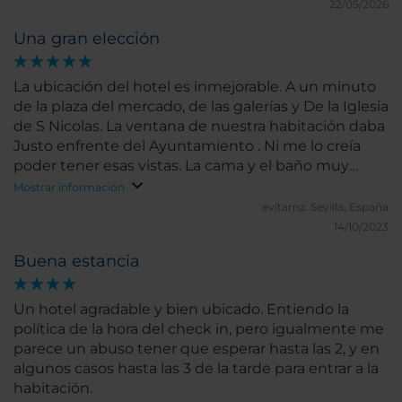
22/05/2026
Una gran elección
La ubicación del hotel es inmejorable. A un minuto
de la plaza del mercado, de las galerías y De la Iglesia
de S Nicolas. La ventana de nuestra habitación daba
Justo enfrente del Ayuntamiento . Ni me lo creía
poder tener esas vistas. La cama y el baño muy
cómodos. Para repetir, sin duda
Mostrar información
evitamz.
Sevilla, España
14/10/2023
Buena estancia
Un hotel agradable y bien ubicado. Entiendo la
política de la hora del check in, pero igualmente me
parece un abuso tener que esperar hasta las 2, y en
algunos casos hasta las 3 de la tarde para entrar a la
habitación.