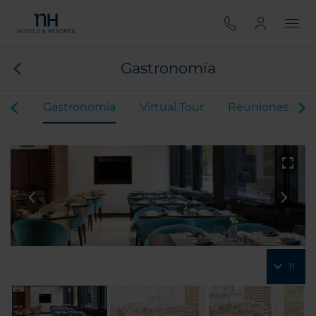
Gastronomía
ones
Gastronomía
Virtual Tour
Reuniones y ev
11