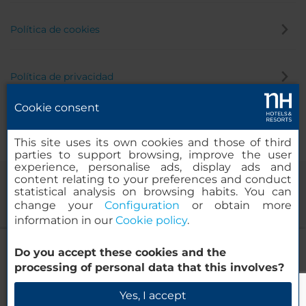
Política de cookies
Política de privacidad
Cookie consent
Canal de denuncias
This site uses its own cookies and those of third
parties to support browsing, improve the user
experience, personalise ads, display ads and
content relating to your preferences and conduct
statistical analysis on browsing habits. You can
change your
Configuration
or obtain more
information in our
Cookie policy
.
NH Madrid Ribera del Manzanares
Do you accept these cookies and the
© 2000-2026 MINOR HOTELS EUROPE & AMERICAS Santa Engracia,
processing of personal data that this involves?
120. 28003 Madrid, España
Verificar disponibilidad
Yes, I accept