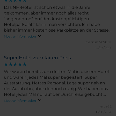
Das NH-Hotel ist schon etwas in die Jahre
gekommen, aber immer noch alles recht
"angenehme". Auf den kostenpflichtigen
Hotelparkplatz kann man verzichten. Ich habe
bisher immer kostenlose Parkplätze an der Strasse
bzw. Seitenstrasse davor gefunden. Danke für das
Mostrar información
Zimmer-upgrade und das Willkommensgeschenk.
markusfI7076TH.
24/04/2026
Super Hotel zum fairen Preis
Wir waren bereits zum dritten Mal in diesem Hotel
und waren jedes Mal super begeistert. Super
Ausstattung. Nettes Personal. Lage super nah an
der Autobahn, aber dennoch ruhig. Wir haben das
Hotel jedes Mal nur auf der Durchreise gebucht,
somit können wir nicht viel zu der Umgebung vor
Mostrar información
Ort sagen.
jerue85.
15/03/2026