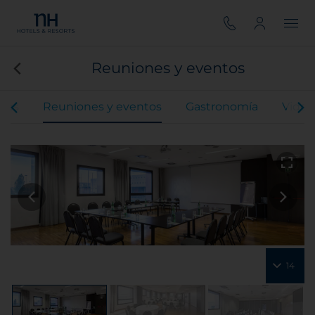
Reuniones y eventos
ones
Reuniones y eventos
Gastronomía
Video
14