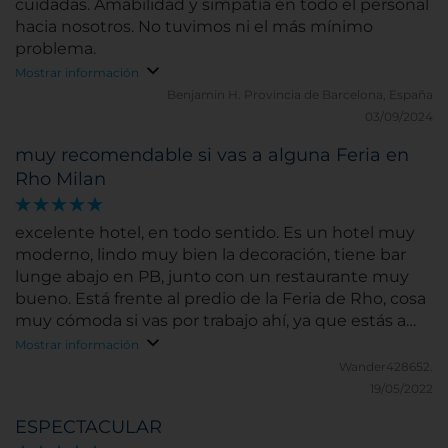
cuidadas. Amabilidad y simpatía en todo el personal
hacia nosotros. No tuvimos ni el más mínimo
problema.
Mostrar información
Benjamin H.
Provincia de Barcelona, España
03/09/2024
muy recomendable si vas a alguna Feria en
Rho Milan
excelente hotel, en todo sentido. Es un hotel muy
moderno, lindo muy bien la decoración, tiene bar
lunge abajo en PB, junto con un restaurante muy
bueno. Está frente al predio de la Feria de Rho, cosa
muy cómoda si vas por trabajo ahí, ya que estás a
pasos. La habitación y baños impecables y muy
Mostrar información
cómodos
Wander428652.
19/05/2022
ESPECTACULAR