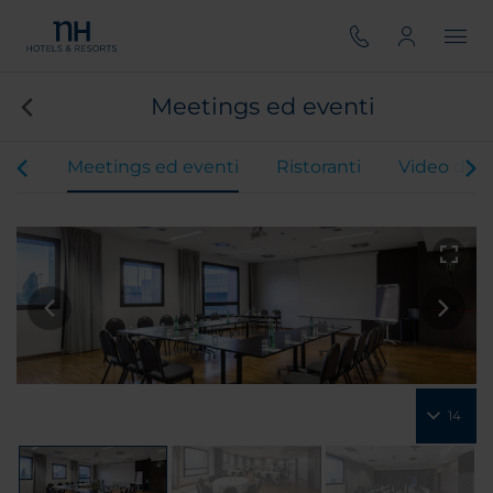
Meetings ed eventi
ere
Meetings ed eventi
Ristoranti
Video dell
14