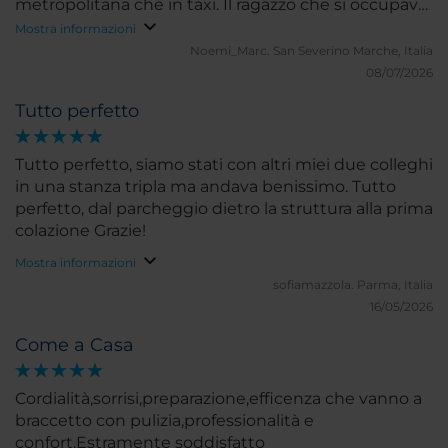
metropolitana che in taxi. Il ragazzo che si occupava
delle colazioni al mattino è stato davvero fantastico:
Mostra informazioni
gentile, cordiale e sempre con il sorriso. Anche le
Noemi_Marc.
San Severino Marche, Italia
ragazze in servizio sono state estremamente
08/07/2026
disponibili e professionali. Un complimento speciale
Tutto perfetto
anche ai ragazzi della reception, sempre gentili,
accoglienti e pronti ad aiutare per qualsiasi
necessità. Davvero un servizio impeccabile,
Tutto perfetto, siamo stati con altri miei due colleghi
complimenti a tutto lo staff! Se dovessimo tornare a
in una stanza tripla ma andava benissimo. Tutto
Milano, sceglieremmo sicuramente di soggiornare
perfetto, dal parcheggio dietro la struttura alla prima
di nuovo qui.
colazione Grazie!
Mostra informazioni
sofiamazzola.
Parma, Italia
16/05/2026
Come a Casa
Cordialità,sorrisi,preparazione,efficenza che vanno a
braccetto con pulizia,professionalità e
confort.Estramente soddisfatto