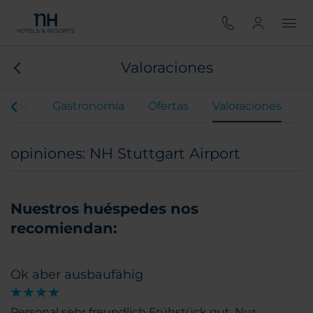
Valoraciones
entos
Gastronomía
Ofertas
Valoraciones
opiniones: NH Stuttgart Airport
Nuestros huéspedes nos
recomiendan:
Ok aber ausbaufähig
Personal sehr freundlich Frühstück gut. Nur