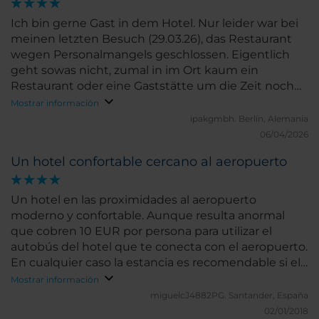
Ich bin gerne Gast in dem Hotel. Nur leider war bei
meinen letzten Besuch (29.03.26), das Restaurant
wegen Personalmangels geschlossen. Eigentlich
geht sowas nicht, zumal in im Ort kaum ein
Restaurant oder eine Gaststätte um die Zeit noch
geöffnet hat. Im Zimmer sollte mehr auf die
Mostrar información
Funktionalität der Geräte und Lampen geachtet
ipakgmbh.
Berlín, Alemania
werden. Zimmer 417
06/04/2026
Un hotel confortable cercano al aeropuerto
Un hotel en las proximidades al aeropuerto
moderno y confortable. Aunque resulta anormal
que cobren 10 EUR por persona para utilizar el
autobús del hotel que te conecta con el aeropuerto.
En cualquier caso la estancia es recomendable si el
precio es competitivo.
Mostrar información
miguelcJ4882PG.
Santander, España
02/01/2018