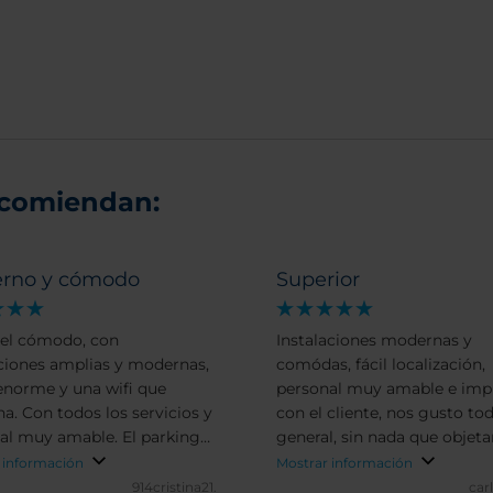
ecomiendan:
rno y cómodo
Superior
el cómodo, con
Instalaciones modernas y
ciones amplias y modernas,
comódas, fácil localización,
norme y una wifi que
personal muy amable e imp
na. Con todos los servicios y
con el cliente, nos gusto to
al muy amable. El parking
general, sin nada que objet
lio y muy útil, porque el
buen equilibrio calidad preci
 información
Mostrar información
stá a las afueras de Trento.
zona muy tranquila repetiía 
914cristina21.
car