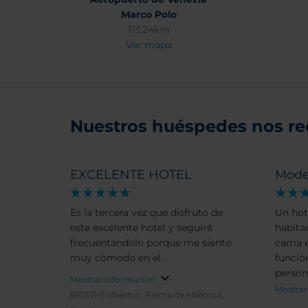
Marco Polo
113.24km
Ver mapa
Nuestros huéspedes nos r
EXCELENTE HOTEL
Mode
Es la tercera vez que disfruto de
Un hot
este excelente hotel y seguiré
habita
frecuentandolo porque me siento
cama e
muy cómodo en el.
funcio
person
Mostrar información
es amp
Mostrar
B1037HFalbertoc.
Palma de Mallorca,
hotel e