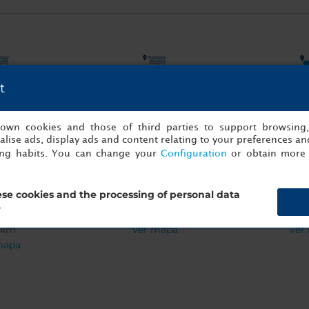
t
athedral
Albere Palace
Trent
2km
0.5km
0.
mapa
Ver mapa
Ver
s own cookies and those of third parties to support browsing
lise ads, display ads and content relating to your preferences and
ing habits. You can change your
Configuration
or obtain more 
se cookies and the processing of personal data
ra (Christmas
Forte Belvedere Trento
Castello
?
ets)
20.17km
20.
6km
Ver mapa
Ver
mapa