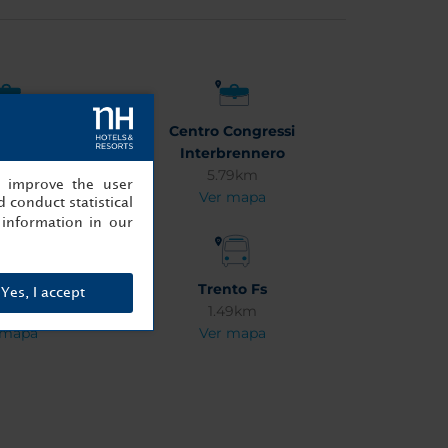
o Fiere
Centro Congressi
66km
Interbrennero
 mapa
5.79km
, improve the user
Ver mapa
 conduct statistical
information in our
 di Stenico
Trento Fs
Yes, I accept
26km
1.49km
 mapa
Ver mapa