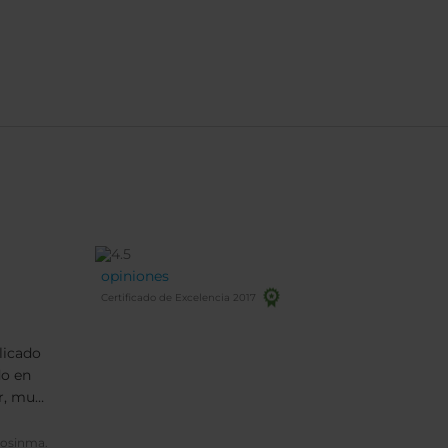
opiniones
Certificado de Excelencia 2017
licado
do en
ar, muy
o,
sin
losinma.