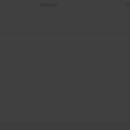
lugar a duda si volviera a Tr
31/08/2021
22