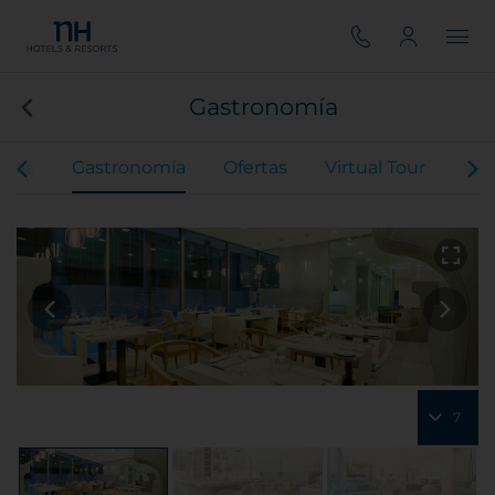
Gastronomía
ntos
Gastronomía
Ofertas
Virtual Tour
Val
7