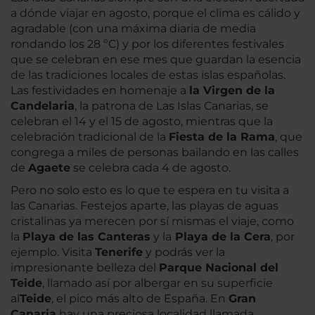
a dónde viajar en agosto, porque el clima es cálido y
agradable (con una máxima diaria de media
rondando los 28 ºC) y por los diferentes festivales
que se celebran en ese mes que guardan la esencia
de las tradiciones locales de estas islas españolas.
Las festividades en homenaje a
la Virgen de la
Candelaria
, la patrona de Las Islas Canarias, se
celebran el 14 y el 15 de agosto, mientras que la
celebración tradicional de la
Fiesta de la Rama
, que
congrega a miles de personas bailando en las calles
de
Agaete
se celebra cada 4 de agosto.
Pero no solo esto es lo que te espera en tu visita a
las Canarias. Festejos aparte, las playas de aguas
cristalinas ya merecen por sí mismas el viaje, como
la
Playa de las Canteras
y la
Playa de la Cera
, por
ejemplo. Visita
Tenerife
y podrás ver la
impresionante belleza del
Parque Nacional del
Teide
, llamado así por albergar en su superficie
al
Teide
, el pico más alto de España. En
Gran
Canaria
hay una preciosa localidad llamada