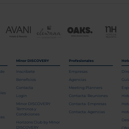
Minor DISCOVERY
Profesionales
Hot
 de
Inscríbete
Empresas
Dir
Beneficios
Agencias
Guí
Contacta
Meeting Planners
Exp
les
Login
Contacta: Reuniones
Hot
Minor DISCOVERY
Contacta: Empresas
Hot
Términos y
Contacta: Agencias
Hot
Condiciones
tes
Des
Horizons Club by Minor
DISCOVERY
Ofe