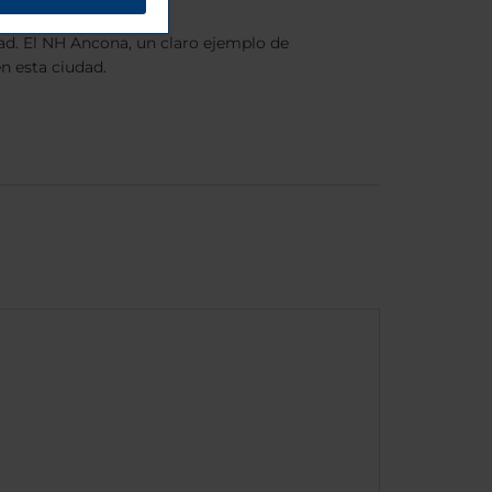
ad. El NH Ancona, un claro ejemplo de
n esta ciudad.