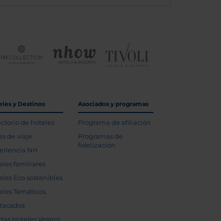
eles y Destinos
Asociados y programas
ectorio de hoteles
Programa de afiliación
as de viaje
Programas de
fidelización
eriencia NH
eles familiares
eles Eco sostenibles
eles Temáticos
tacados
rtas Hoteles Verano