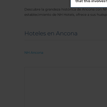
that this involves
Descubre la grandeza histórica de Ancona con NH
establecimiento de NH Hotels, ofrece a sus huésp
Hoteles en Ancona
NH Ancona