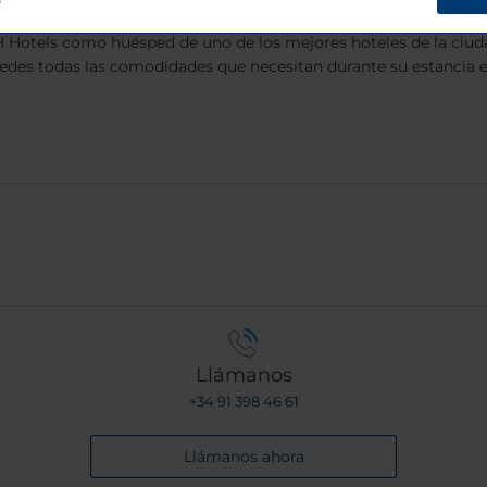
?
 Hotels como huésped de uno de los mejores hoteles de la ciud
edes todas las comodidades que necesitan durante su estancia e
Llámanos
+34 91 398 46 61
Llámanos ahora