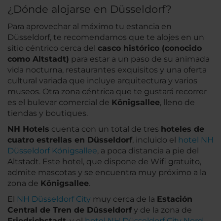
¿Dónde alojarse en Düsseldorf?
Para aprovechar al máximo tu estancia en
Düsseldorf, te recomendamos que te alojes en un
sitio céntrico cerca del
casco histórico (conocido
como Altstadt)
para estar a un paso de su animada
vida nocturna, restaurantes exquisitos y una oferta
cultural variada que incluye arquitectura y varios
museos. Otra zona céntrica que te gustará recorrer
es el bulevar comercial de
Königsallee
, lleno de
tiendas y boutiques.
NH Hotels
cuenta con un total de tres
hoteles de
cuatro estrellas en Düsseldorf
, incluido el
hotel NH
Düsseldorf Königsallee
, a poca distancia a pie del
Altstadt. Este hotel, que dispone de Wifi gratuito,
admite mascotas y se encuentra muy próximo a la
zona de
Königsallee
.
El
NH Düsseldorf City
muy cerca de la
Estación
Central de Tren de Düsseldorf
y de la zona de
Friedrichstadt
, y el
hotel NH Düsseldorf City Nord