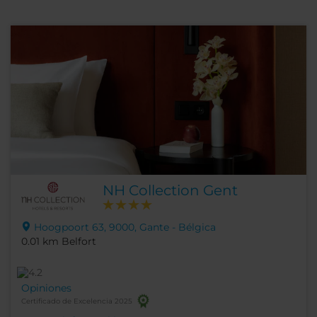
NH Collection Gent
Hoogpoort 63, 9000, Gante - Bélgica
0.01 km Belfort
Opiniones
Certificado de Excelencia 2025