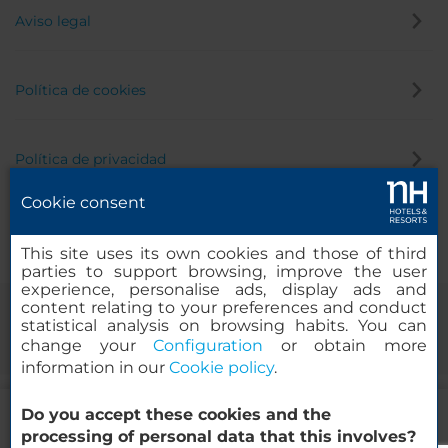
Aviso legal
Política de cookies
Política de privacidad
Cookie consent
Canal de denuncias
This site uses its own cookies and those of third
parties to support browsing, improve the user
experience, personalise ads, display ads and
content relating to your preferences and conduct
statistical analysis on browsing habits. You can
change your
Configuration
or obtain more
information in our
Cookie policy
.
75.73
Do you accept these cookies and the
EUR
DESDE
© 2000-2026 MINOR HOTELS EUROPE & AMERICAS Santa Engracia,
processing of personal data that this involves?
Impuestos y tasas incluidas