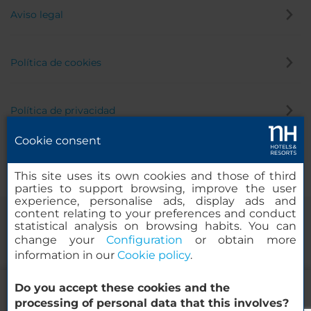
Aviso legal
Política de cookies
Política de privacidad
Cookie consent
Canal de denuncias
This site uses its own cookies and those of third
parties to support browsing, improve the user
experience, personalise ads, display ads and
content relating to your preferences and conduct
statistical analysis on browsing habits. You can
change your
Configuration
or obtain more
information in our
Cookie policy
.
75.73
Do you accept these cookies and the
EUR
DESDE
© 2000-2026 MINOR HOTELS EUROPE & AMERICAS Santa Engracia,
processing of personal data that this involves?
Impuestos y tasas incluidas