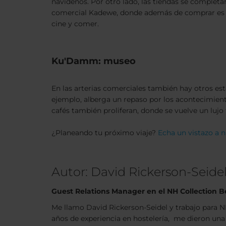
navideños. Por otro lado, las tiendas se completa
comercial Kadewe, donde además de comprar es po
cine y comer.
Ku'Damm: museo
En las arterias comerciales también hay otros esta
ejemplo, alberga un repaso por los acontecimiento
cafés también proliferan, donde se vuelve un lujo 
¿Planeando tu próximo viaje?
Echa un vistazo a n
Autor: David Rickerson-Seide
Guest Relations Manager en el NH Collection Be
Me llamo David Rickerson-Seidel y trabajo para 
años de experiencia en hostelería, me dieron una