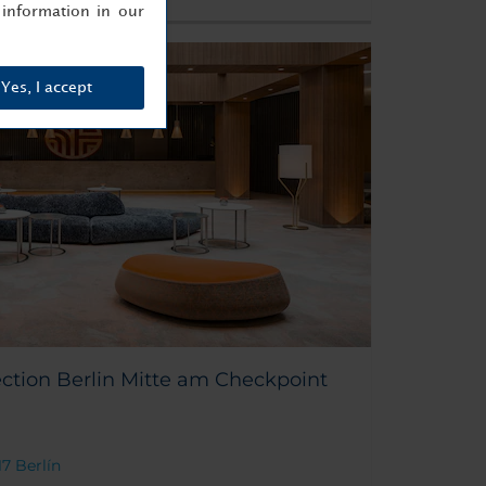
information in our
Yes, I accept
ction Berlin Mitte am Checkpoint
117 Berlín