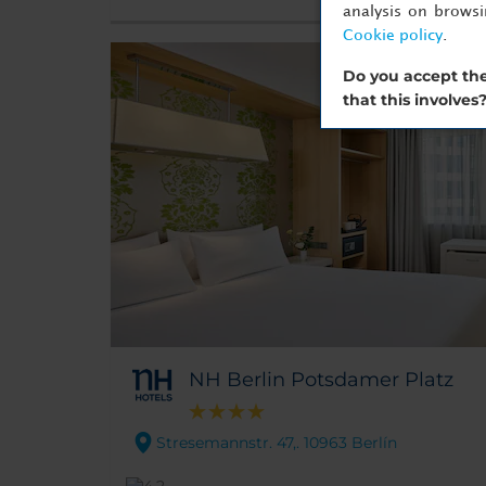
analysis on brows
Cookie policy
.
Do you accept the
that this involves
NH Berlin Potsdamer Platz
Stresemannstr. 47,. 10963 Berlín