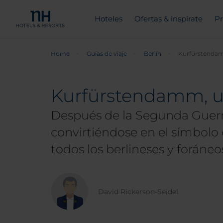
Hoteles
Ofertas & inspírate
Pr
Home
Guías de viaje
Berlín
Kurfürstend
Kurfürstendamm, un
Después de la Segunda Guerra
convirtiéndose en el símbolo d
todos los berlineses y foráneo
David Rickerson-Seidel