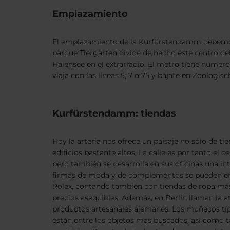
Emplazamiento
El emplazamiento de la Kurfürstendamm debemos bu
parque Tiergarten divide de hecho este centro del 
Halensee en el extrarradio. El metro tiene numeros
viaja con las líneas 5, 7 o 75 y bájate en Zoologis
Kurfürstendamm: tiendas
Hoy la arteria nos ofrece un paisaje no sólo de ti
edificios bastante altos. La calle es por tanto el c
pero también se desarrolla en sus oficinas una int
firmas de moda y de complementos se pueden enc
Rolex, contando también con tiendas de ropa más
precios asequibles. Además, en Berlín llaman la a
productos artesanales alemanes. Los muñecos típ
están entre los objetos más buscados, así como 