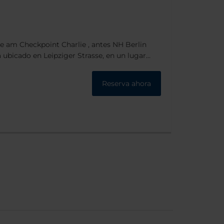
te am Checkpoint Charlie , antes NH Berlin
á ubicado en Leipziger Strasse, en un lugar
o de la ciudad. Se encuentra cerca de
 principales calles comerciales, con
Reserva ahora
ies Lafayette, Quartier 206, The Q o Mall of