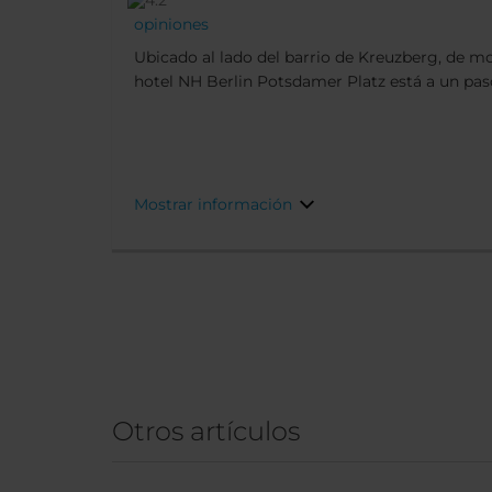
opiniones
Ubicado al lado del barrio de Kreuzberg, de mod
hotel NH Berlin Potsdamer Platz está a un pas
berlinesa que le da nombre. Solo a 10 minutos 
atracciones turísticas más importantes, incluy
Brandemburgo, el Memorial del Holocausto y el
Además de tener cafeterías, tiendas, restaurante
misma puerta.
Mostrar información
Otros artículos