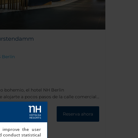
fürstendamm
3 Berlín
rio bohemio, el hotel NH Berlin
alojarte a pocos pasos de la calle comercial
puede ir a pie a los sitios más turísticos de
metro (U-Bahn) Uhlandstraße y tren (S-Bahn)
Reserva ahora
a solo 200 metros de distancia.
, improve the user
 conduct statistical