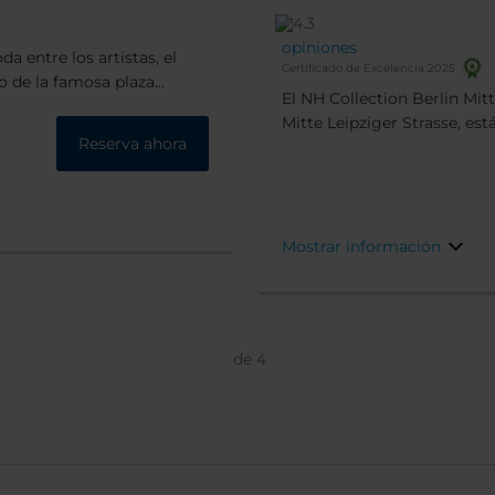
opiniones
a entre los artistas, el
Certificado de Excelencia 2025
o de la famosa plaza
El NH Collection Berlin Mit
más a pie encontrarás las
Mitte Leipziger Strasse, est
endo la puerta de
Reserva ahora
muy práctico en pleno centr
 edificio del Reichstag.
Friedrichstrasse, una de las
s y salas de fiesta en la
establecimientos como Galer
Berlin.
Mostrar información
de
4