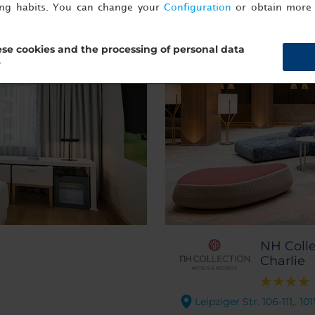
ing habits. You can change your
Configuration
or obtain more 
se cookies and the processing of personal data
?
NH Colle
Charlie
Leipziger Str. 106-111,. 10