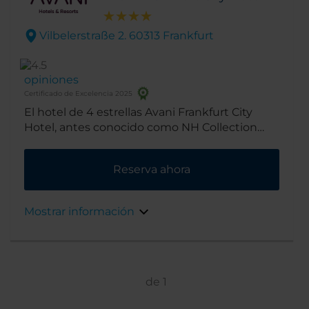
Vilbelerstraße 2. 60313 Frankfurt
opiniones
Certificado de Excelencia 2025
El hotel de 4 estrellas Avani Frankfurt City
Hotel, antes conocido como NH Collection
Frankfurt City, ofrece todo lo que necesitan los
viajeros de negocios y también quienes
Reserva ahora
desean explorar la ciudad. Nos encontramos a
solo cinco minutos del salón de exposiciones
de fama mundial de Fráncfort y a pocos pasos
Mostrar información
del centro de la ciudad.
de
1