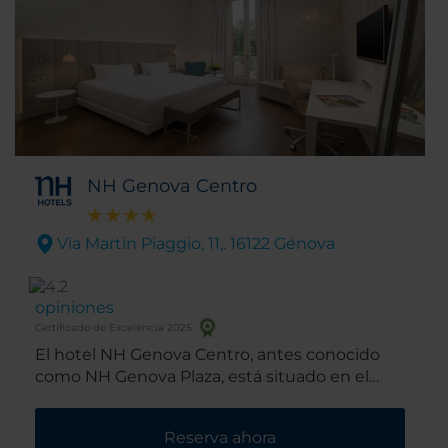
NH Genova Centro
Via Martin Piaggio, 11,. 16122 Génova
opiniones
Certificado de Excelencia 2025
El hotel NH Genova Centro, antes conocido
como NH Genova Plaza, está situado en el
corazón del distrito comercial y financiero de
Génova. Reformado en el 2016, se encuentra
Reserva ahora
cerca de la preciosa Piazza Corvetto, y a muy