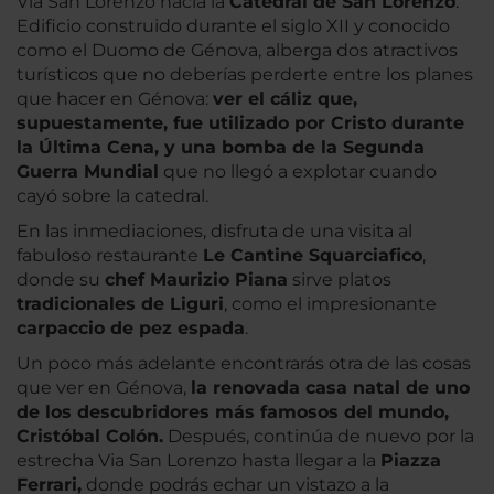
Via San Lorenzo hacia la
Catedral de San Lorenzo
.
Edificio construido durante el siglo XII y conocido
como el Duomo de Génova, alberga dos atractivos
turísticos que no deberías perderte entre los planes
que hacer en Génova:
ver el cáliz que,
supuestamente, fue utilizado por Cristo durante
la Última Cena, y una bomba de la Segunda
Guerra Mundial
que no llegó a explotar cuando
cayó sobre la catedral.
En las inmediaciones, disfruta de una visita al
fabuloso restaurante
Le Cantine Squarciafico
,
donde su
chef Maurizio Piana
sirve platos
tradicionales de Liguri
, como el impresionante
carpaccio de pez espada
.
Un poco más adelante encontrarás otra de las cosas
que ver en Génova,
la renovada casa natal de uno
de los descubridores más famosos del mundo,
Cristóbal Colón.
Después, continúa de nuevo por la
estrecha Via San Lorenzo hasta llegar a la
Piazza
Ferrari,
donde podrás echar un vistazo a la