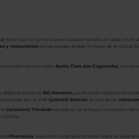
de todo tipo con precios para cualquier bolsillo en cada rincón d
es y restaurantes
donde puedes probar lo mejor de la cocina li
 recomendamos que visites
Santa Clara dos Cogumelos
, un rest
no deberías perderte
100 Maneiras,
un increíble restaurante don
 comandado por el chef
Ljubomir Stanisic
es uno de los
restaura
 la
Cervecería Trindade
situada en un antiguo monasterio del s
 turistas.
amos
Pharmacia
, que como su propio nombre indica se sitúe en 