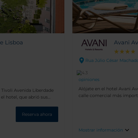
de Lisboa
Avani Av
Rua Júlio César Machado,
opiniones
Alójate en el hotel Avani A
el Tivoli Avenida Liberdade
calle comercial más import
el hotel, que abrió sus
nos sitúa cerca de los famo
z Costa, actriz que fue todo
tiendas, restaurantes y bare
endas de primer nivel,
Reserva ahora
animados barrios de
trica ubicación te
Mostrar información
ndibles de Lisboa.