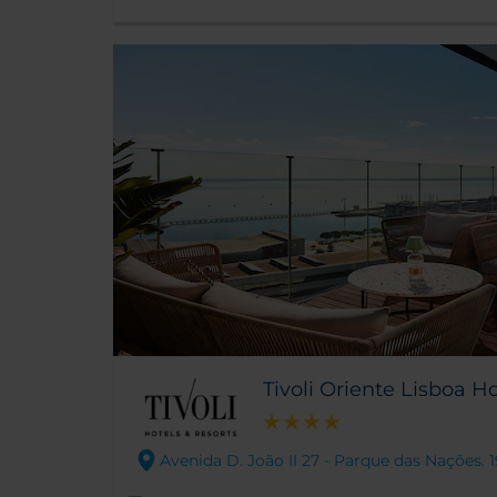
Tivoli Oriente Lisboa Ho
Avenida D. João II 27 - Parque das Nações. 