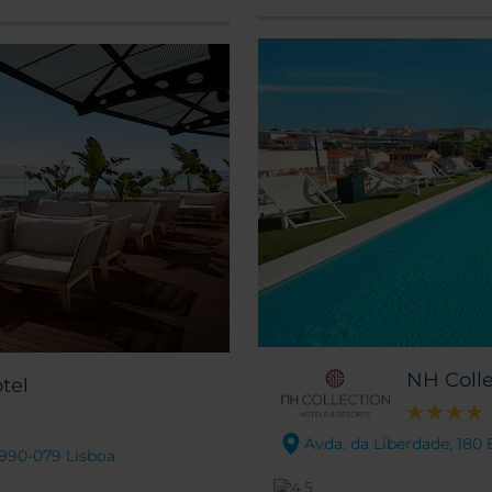
NH Colle
tel
Avda. da Liberdade, 180 
1990-079 Lisboa