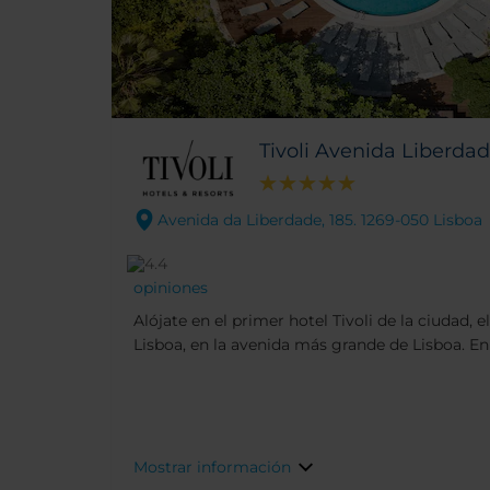
Tivoli Avenida Liberda
Avenida da Liberdade, 185. 1269-050 Lisboa
opiniones
Alójate en el primer hotel Tivoli de la ciudad, 
Lisboa, en la avenida más grande de Lisboa. En 
puertas en 1933, residió durante 30 años Beatri
un icono en Portugal. Ahora está rodeado de ti
restaurantes y bares, a pocos minutos de los 
Príncipe Real, Baixa y Chiado. Gracias a su cén
encontrarás a un paseo de los lugares impresci
Mostrar información