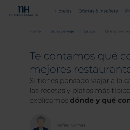
Hoteles
Ofertas & inspírate
Pr
Home
Guías de viaje
Lisboa
Qué comer en
Te contamos qué co
mejores restaurant
Si tienes pensado viajar a la
las recetas y platos más típi
explicamos
dónde y qué com
Rafael Gomes