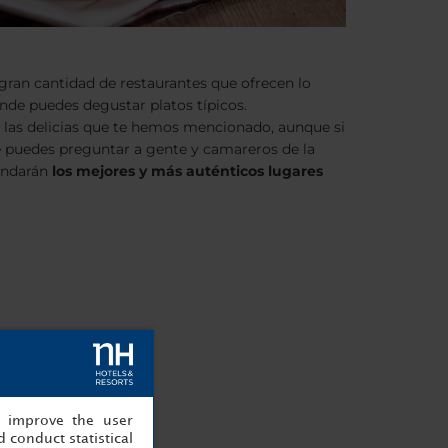
gran cantidad de restaurantes que ofrecen lo
nde puedes degustar platos típicos.
as delicias que te hemos mencionado, aunque si
e puedes preguntar a gente y camareros de la
endarán
los mejores y más auténticos lugares
, improve the user
 conduct statistical