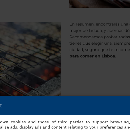
En resumen, encontrarás una 
mejor de Lisboa, y además dó
Recomendamos probar todas l
tienes que elegir una, siempr
ciudad, seguro que te recom
para comer en Lisboa.
t
s own cookies and those of third parties to support browsing
lise ads, display ads and content relating to your preferences and