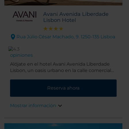
Avani Avenida Liberdade
Lisbon Hotel
Rua Júlio César Machado, 9. 1250-135 Lisboa
opiniones
Alójate en el hotel Avani Avenida Liberdade
Lisbon, un oasis urbano en la calle comercial
más importante de Lisboa. Nuestra práctica
ubicación nos sitúa cerca de los famosos
Reserva ahora
barrios de Baixa y Chiado en Lisboa, con
tiendas, restaurantes y bares a poca distancia.
Mostrar información