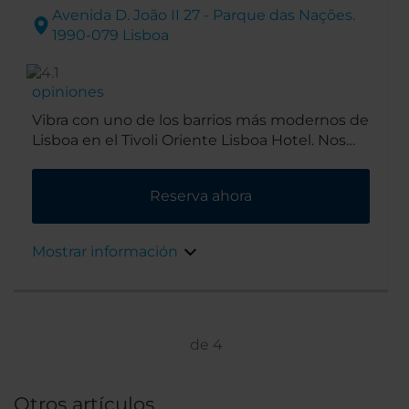
Avenida D. João II 27 - Parque das Nações.
1990-079 Lisboa
opiniones
Vibra con uno de los barrios más modernos de
Lisboa en el Tivoli Oriente Lisboa Hotel. Nos
encontrarás en el barrio de Parque das
Nações, famoso por sus edificios modernos y
Reserva ahora
con vistas al río Tajo. El hotel, perfecto para
reuniones de negocios y escapadas urbanas,
está a solo cinco minutos en coche del
Mostrar información
aeropuerto de Lisboa.
de
4
Otros artículos