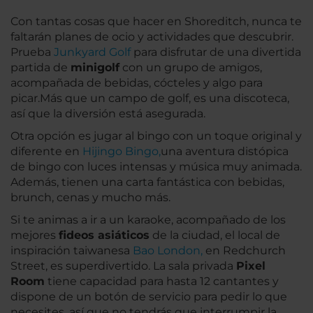
Con tantas cosas que hacer en Shoreditch, nunca te
faltarán planes de ocio y actividades que descubrir.
Prueba
Junkyard Golf
para disfrutar de una divertida
partida de
minigolf
con un grupo de amigos,
acompañada de bebidas, cócteles y algo para
picar.Más que un campo de golf, es una discoteca,
así que la diversión está asegurada.
Otra opción es jugar al bingo con un toque original y
diferente en
Hijingo Bingo,
una aventura distópica
de bingo con luces intensas y música muy animada.
Además, tienen una carta fantástica con bebidas,
brunch, cenas y mucho más.
Si te animas a ir a un karaoke, acompañado de los
mejores
fideos asiáticos
de la ciudad, el local de
inspiración taiwanesa
Bao London,
en Redchurch
Street, es superdivertido. La sala privada
Pixel
Room
tiene capacidad para hasta 12 cantantes y
dispone de un botón de servicio para pedir lo que
necesites, así que no tendrás que interrumpir la