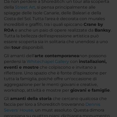
Da non perdere a Shoreditch: un tour alla scoperta
della
Street Art
, si pensa principalmente alle
spiagge delle Isole Canarie, delle Baleari e della
Costa del Sol. Tutta l'area è decorata con murales
incredibili e graffiti, tra i quali spiccano
Crane by
ROA
e anche un paio di opere realizzate da
Banksy
.
Tutta la bellezza dell'espressione artistica può
essere scoperta sia in solitaria che unendosi a uno
dei
tour
disponibili.
Gli amanti dell'
arte contemporanea
non possono
perdersi la
Whitechapel Gallery
con
installazioni,
eventi e mostre
che colpiscono e invitano a
riflettere. Uno spazio che è fonte d'ispirazione per
tutta la famiglia, poiché offre un'occasione di
aggregazione per le menti giovani e creative,
workshop, attività e mostre per
giovani e famiglie
.
Gli
amanti della storia
che cercano qualcosa che
faccia per loro a Shoreditch troveranno
Dennis
Severs' House,
un must assoluto. Questa dimora
georgiana su quattro piani, dichiarata monumento