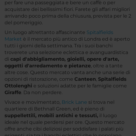
per fare una passeggiata e bere un caffè o per
acquistare dei bellissimi fiori. Farete gli affari migliori
arrivando poco prima della chiusura, prevista per le 2
del pomeriggio.
Un luogo altrettanto affascinante
Spitalfields
Market
è il mercato più antico di Londra ed è aperto
tutti i giorni della settimana. Tra i suoi banchi
troverete una selezione eclettica e avanguardistica
di
capi d'abbigliamento, gioielli, opere d'arte,
oggetti d'arredamento e pietanze
, oltre a tante
altre cose. Questo mercato vanta anche una serie di
opzioni di ristorazione, come
Canteen
,
Spitalfields
Ottolenghi
e soluzioni adatte per le famiglie come
Giraffe
. Da non perdere.
Vivace e movimentato,
Brick Lane
si trova nel
quartiere di Bethnall Green, ed è pieno di
suppellettili, mobili antichi e tessuti,
il luogo
ideale nel quale perdersi per ore. Questo mercato
offre anche cibi deliziosi per soddisfare i palati più
esigenti, sia tra i banchi eclettici che lo popolano