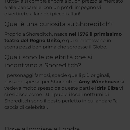
Tuttavia si compra ancora a buon prezzo al mercato
e alle bancarelle, con un po' di impegno vi
divertirete a fare dei piccoli affari!
Qual è una curiosità su Shoreditch?
Proprio a Shoreditch, nasce
nel 1576 il primissimo
teatro del Regno Unito
, e qui si mettevano in
scena pezzi ben prima che sorgesse il Globe.
Quali sono le celebrità che si
incontrano a Shoreditch?
I personaggi famosi, specie quelli più originali,
passano spesso per Shoreditch.
Amy Winehouse
si
vedeva molto spesso da queste parti e
Idris Elba
vi
si esibisce come DJ. I pub e i locali notturni di
Shoreditch sono il posto perfetto in cui andare "a
caccia di celebrità".
Dove alloggiare a Londra