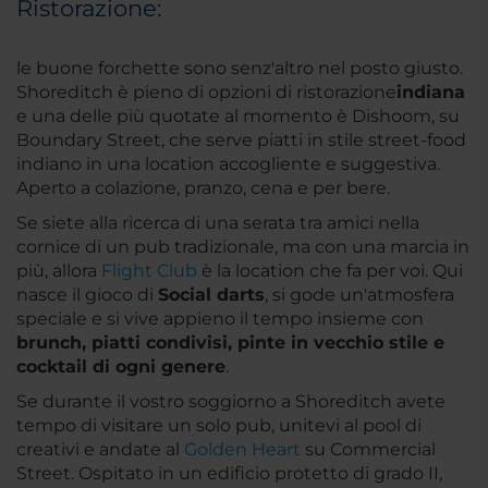
Ristorazione:
le buone forchette sono senz'altro nel posto giusto.
Shoreditch è pieno di opzioni di ristorazione
indiana
e una delle più quotate al momento è Dishoom, su
Boundary Street, che serve piatti in stile street-food
indiano in una location accogliente e suggestiva.
Aperto a colazione, pranzo, cena e per bere.
Se siete alla ricerca di una serata tra amici nella
cornice di un pub tradizionale, ma con una marcia in
più, allora
Flight Club
è la location che fa per voi. Qui
nasce il gioco di
Social darts
, si gode un'atmosfera
speciale e si vive appieno il tempo insieme con
brunch, piatti condivisi, pinte in vecchio stile e
cocktail di ogni genere
.
Se durante il vostro soggiorno a Shoreditch avete
tempo di visitare un solo pub, unitevi al pool di
creativi e andate al
Golden Heart
su Commercial
Street. Ospitato in un edificio protetto di grado II,