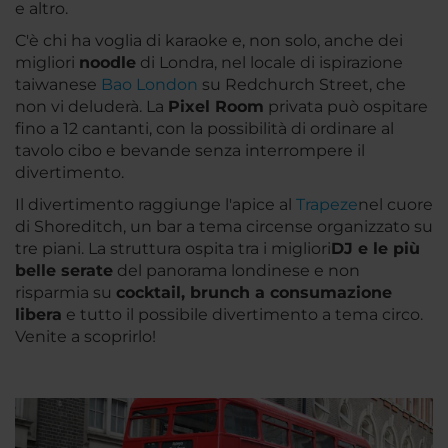
e altro.
C'è chi ha voglia di karaoke e, non solo, anche dei
migliori
noodle
di Londra, nel locale di ispirazione
taiwanese
Bao London
su Redchurch Street, che
non vi deluderà. La
Pixel Room
privata può ospitare
fino a 12 cantanti, con la possibilità di ordinare al
tavolo cibo e bevande senza interrompere il
divertimento.
Il divertimento raggiunge l'apice al
Trapeze
nel cuore
di Shoreditch, un bar a tema circense organizzato su
tre piani. La struttura ospita tra i migliori
DJ e le più
belle serate
del panorama londinese e non
risparmia su
cocktail, brunch a consumazione
libera
e tutto il possibile divertimento a tema circo.
Venite a scoprirlo!