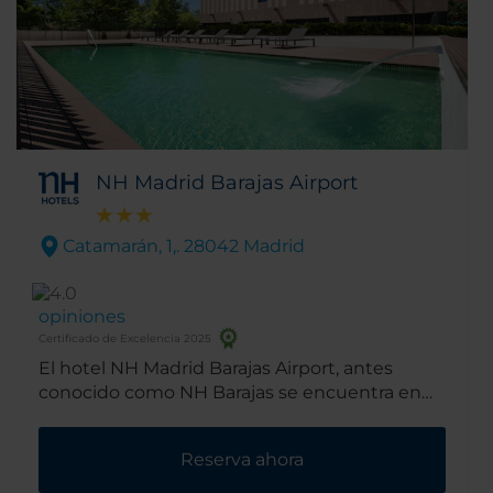
NH Madrid Barajas Airport
Catamarán, 1,. 28042 Madrid
opiniones
Certificado de Excelencia 2025
El hotel NH Madrid Barajas Airport, antes
conocido como NH Barajas se encuentra en
un barrio tranquilo a las afueras de Madrid, a
sólo dos minutos andando del histórico
Reserva ahora
parque del Capricho y a 10 minutos en coche
de IFEMA, el recinto ferial más grande de la