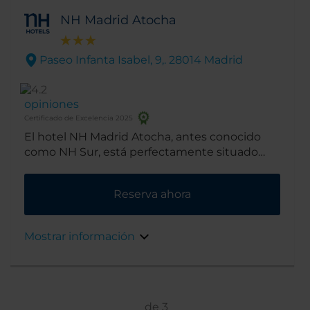
NH Madrid Atocha
Paseo Infanta Isabel, 9,. 28014 Madrid
opiniones
Certificado de Excelencia 2025
El hotel NH Madrid Atocha, antes conocido
como NH Sur, está perfectamente situado
con respecto al Triángulo del Arte de Madrid,
ya que los museos del Prado, Reina Sofía y
Reserva ahora
Thyssen Bornemisza están todos a 15 minutos
caminando. Cerca, también hay muchos
almacenes, bares de tapas y lugares de
Mostrar información
interés turístico.
de
3