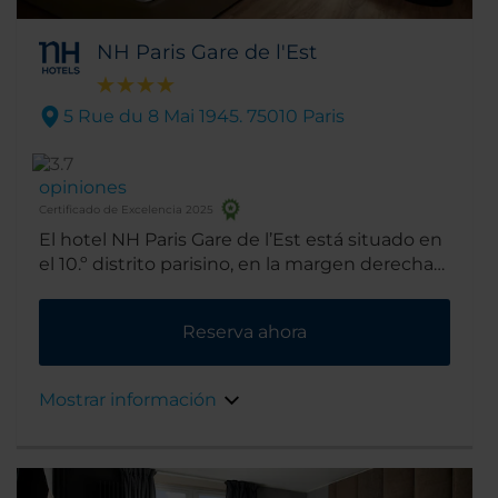
NH Paris Gare de l'Est
5 Rue du 8 Mai 1945. 75010 Paris
opiniones
Certificado de Excelencia 2025
El hotel NH Paris Gare de l’Est está situado en
el 10.º distrito parisino, en la margen derecha
del río Sena. Queda justo enfrente de la
estación Gare de l’Est y a escasos ocho
Reserva ahora
minutos a pie de la Gare du Nord. El barrio en
el que se encuentra podría tildarse de
cosmopolita y pluricultural, con dos
Mostrar información
excelentes mercados y el famoso canal de
Saint-Martin. En definitiva, una atractiva zona
con un gran número de restaurantes
desenfadados, bares de moda y tiendas