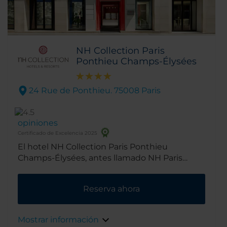
NH Collection Paris
Ponthieu Champs-Élysées
24 Rue de Ponthieu. 75008 Paris
opiniones
Certificado de Excelencia 2025
El hotel NH Collection Paris Ponthieu
Champs-Élysées, antes llamado NH Paris
Champs-Élysées Hotel, se encuentra en el
distrito 8, un barrio chic donde se concentran
Reserva ahora
muchos de los destinos de compras y lugares
de interés cultural imprescindibles de París.
Gracias a la excelente ubicación del hotel,
Mostrar información
descubrirás que tienes a poca distancia a pie