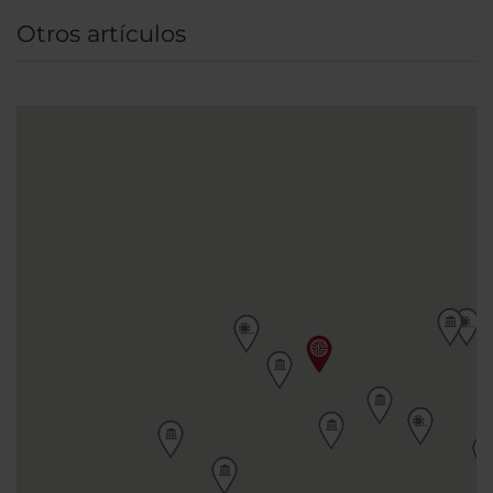
Louvre y los jardines de las Tullerías, la plaza
Otros artículos
Vendôme o el Sagrado Corazón se encuentran
a 30 minutos a pie.