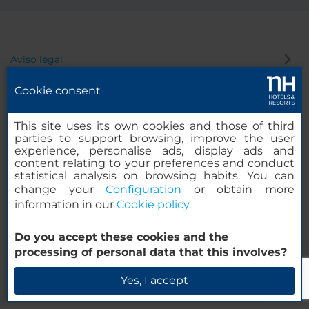
Aviso legal
Cookie consent
Política de cookies
This site uses its own cookies and those of third
parties to support browsing, improve the user
experience, personalise ads, display ads and
Política de privacidad
content relating to your preferences and conduct
statistical analysis on browsing habits. You can
change your
Configuration
or obtain more
Canal de denuncias
information in our
Cookie policy
.
Do you accept these cookies and the
processing of personal data that this involves?
Yes, I accept