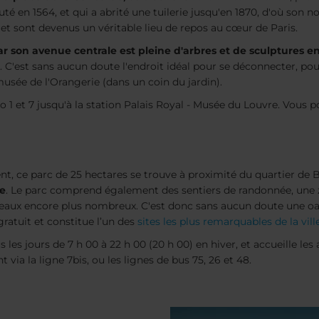
té en 1564, et qui a abrité une tuilerie jusqu'en 1870, d'où son no
 et sont devenus un véritable lieu de repos au cœur de Paris.
car son avenue centrale est pleine d'arbres et de sculptures
 C'est sans aucun doute l'endroit idéal pour se déconnecter, pour 
musée de l'Orangerie (dans un coin du jardin).
 1 et 7 jusqu'à la station Palais Royal - Musée du Louvre. Vous
nt, ce parc de 25 hectares se trouve à proximité du quartier de Be
le
. Le parc comprend également des sentiers de randonnée, une zo
eaux encore plus nombreux. C'est donc sans aucun doute une oa
 gratuit et constitue l’un des
sites les plus remarquables de la vill
 les jours de 7 h 00 à 22 h 00 (20 h 00) en hiver, et accueille l
ia la ligne 7bis, ou les lignes de bus 75, 26 et 48.