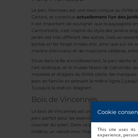
Le parc Monceau est une oasis conçue au XVIIIe siè
Carters, et constitue
actuellement l'un des jardi
Il est important de souligner que le paysagiste e
Carmontelle, s'est inspiré du style des jardins ang
jardin est très différent des autres. Cela se ressen
portes en fer forgé ornées d'or, ainsi que sur les s
marbre d'écrivains et de musiciens célèbres, entre
Situé dans le 8e arrondissement, le parc abrite l
l'art asiatique, et le musée Nissin de Camondo, qu
meubles et d'objets du XVIIIe siècle. Ne manquez p
parc en famille en prenant le métro ligne 2 jusqu'
3 jusqu'à la station Wagram.
Bois de Vincennes
Le bois de Vincennes est un parc gigantesque de la
Cookie consen
parc parfait pour les explorateurs qui veulent pa
coucher du soleil. Dans ce parc, vous pouvez louer 
This site uses it
théâtre, un vélodrome, l'hippodrome, ses innombra
experience, persona