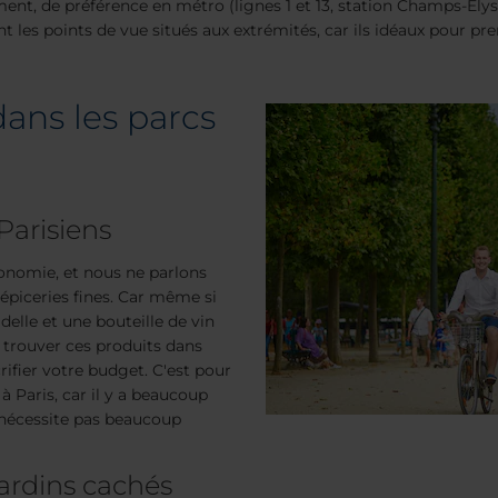
sement, de préférence en métro (lignes 1 et 13, station Champs-Él
 les points de vue situés aux extrémités, car ils idéaux pour p
dans les parcs
Parisiens
ronomie, et nous ne parlons
 épiceries fines. Car même si
elle et une bouteille de vin
 trouver ces produits dans
fier votre budget. C'est pour
à Paris, car il y a beaucoup
e nécessite pas beaucoup
 jardins cachés