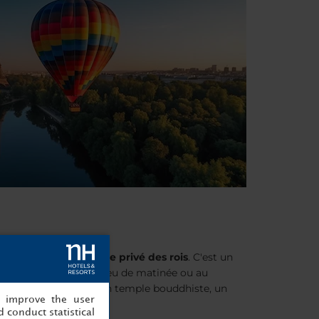
gine le terrain de chasse privé des rois
. C'est un
 de pique-nique en milieu de matinée ou au
velle, le Zoo de Paris, un temple bouddhiste, un
, improve the user
 conduct statistical