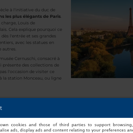
cle à l'initiative du duc de
ns les plus élégants de Paris
.
n charge, Louis de
lais. Cela explique pourquoi ce
t dès l'entrée et ses grandes
entiers, avec les statues en
 autres.
e musée Cernuschi, consacré à
i présente des collections de
as l'occasion de visiter ce
à la station Monceau, ou ligne
 ville de Paris ; il couvre près de mille hectares et
était à l'ori
t
sser une journée dans la nature, en particulier pour les amateurs
des bateaux et visiter différents lieux tels que le Fort de la Gra
s own cookies and those of third parties to support browsing
bles jardins et ses 4 lacs.
lise ads, display ads and content relating to your preferences and