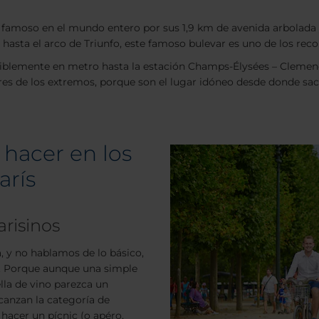
 famoso en el mundo entero por sus 1,9 km de avenida arbolada 
a hasta el arco de Triunfo, este famoso bulevar es uno de los rec
referiblemente en metro hasta la estación Champs-Élysées – Clemenc
ores de los extremos, porque son el lugar idóneo desde donde sac
 hacer en los
arís
arisinos
, y no hablamos de lo básico,
s. Porque aunque una simple
lla de vino parezca un
canzan la categoría de
hacer un pícnic (o apéro,