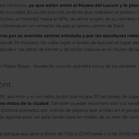
te céntricos,
ya que están entre el Museo del Louvre y la pla
e la ciudad. En su día eran los jardines que rodeaban el palacio d
uilles, en francés) hasta el 1870, de ahí el origen de su nombre. 
virtiéndose en un remanso de paz en pleno centro de París.
inos por su avenida central arbolada y por las esculturas rode
osa de 35 minutos. No cabe lugar a dudas de que son el lugar per
e descubrir las obras de Monet y de otros clásicos en el Museo de 
ón Palais Royal - Musée du Louvre, que está cerca de los jardines. 
ont
to 19.° parisino y es un vasto jardín que ocupa 25 hectáreas de super
es vistas de la ciudad
. También puedes recorrerlo por sus sende
óctonos poblados por colinas de pájaros que anidan en el parque.
a agenda para ver este verde oasis en medio de un mar de cemen
 parque que abre a diario de 7:00 a 22:00 horas o a las 20:00 ho