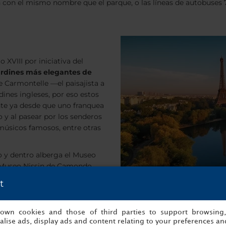
ón con el mismo nombre que el parque, o las líneas de autobuses 7
 XVIII por iniciativa del
ardines más elegantes de
e Carmontelle —el paisajista a
rdines ingleses, por eso estos
ente ya desde que uno franquea
o y al pasear por los senderos
músicos famosos, entre otras
no y dentro alberga el Museo
l Museo Nissin de Camondo,
ue datan del siglo XVIII. No
t
ue con tu familia, puedes llegar en metro con la línea 2 hasta la
s own cookies and those of third parties to support browsing
lise ads, display ads and content relating to your preferences and