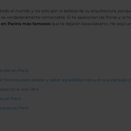
 todo el mundo y no solo por la belleza de su arquitectura, porqu
es verdaderamente remarcable. Si te apasionan las flores y la ho
 en Paríns más famosos
que te dejarán boquiabierto. He aquí u
erdes en París
al francesa para pasear y pasar agradables ratos en sus parques y
pacios al aire libre
es en París
rques en París