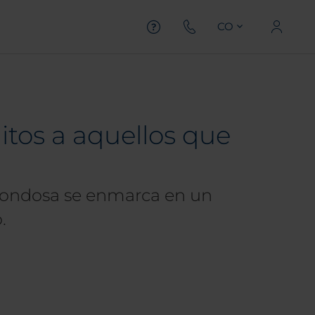
CO
tos a aquellos que
frondosa se enmarca en un
.