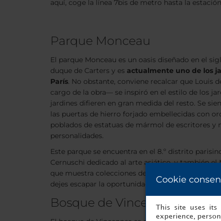
aquí, coge la línea 7bis de metro hasta la estaci
Parque Monceau
El parque Monceau es un oasis diseñado en el siglo
duque de Carters y es
actualmente uno de los j
París
. No obstante, conviene recalcar que Louis d
cargo de la obra— se inspiró en el estilo de los ja
jardines difieren en gran medida del resto. Se si
las puertas de hierro forjado embellecidas con or
poblados de estatuas de mármol de escritores y 
personalidades.
Este parque se encuentra en el 8.º distrito parisi
Cernuschi dedicado al arte asiático, y también e
que muestra colecciones de mobiliario y objetos q
Cookie consen
dejes escapar la oportunidad de visitar este parq
Bosque de Vincennes
This site uses it
experience, persona