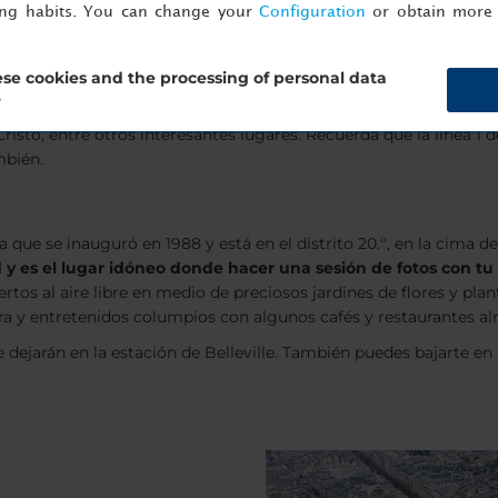
o de París de colosal superficie, ya que cuenta con casi mil hect
ing habits. You can change your
Configuration
or obtain more 
ar el día en la naturaleza, especialmente para exploradores intr
rmita. En este parque, puedes alquilar barcas, visitar diferente
, el hipódromo, su infinidad de jardines y sus cuatro lagos.
se cookies and the processing of personal data
?
ara que puedas admirar la inmensidad de sus rincones repletos
risto, entre otros interesantes lugares. Recuerda que la línea 1 
mbién.
que se inauguró en 1988 y está en el distrito 20.º, en la cima de 
 y es el lugar idóneo donde hacer una sesión de fotos con tu
rtos al aire libre en medio de preciosos jardines de flores y pl
a y entretenidos columpios con algunos cafés y restaurantes al
 te dejarán en la estación de Belleville. También puedes bajarte e