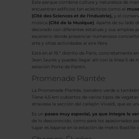
Este parque combina cultura y naturaleza de mane
encuentran edificios tan eclécticos como el
museo
(Cité des Sciences et de l'Industrie),
y el conser
música
(Cité de la Musique)
. Aparte de su lado d
decorado con diferentes estatuas y sus amplias p
escenario donde presenciar numerosos conciertos,
arte y otras actividades al aire libre.
Está en el 19.º distrito de París, concretamente e
Jean Jaurès y puedes llegar allí con la línea 5 de 
estación Porte de Pantin.
Promenade Plantée
La Promenade Plantée, (sendero verde o también l
Tiene 4,5 km cubiertos de varios tipos de vegetaci
atraviesa la sección del callejón Vivaldi, que es 
Es un
paseo muy especial, ya que integra la ve
de lo desconocido, como para los apasionados por l
lugar es bajarse en la estación de metro Bastille co