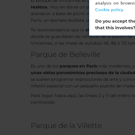
El bosque de Vincennes es otro parque en el centr
analysis on brows
realeza.
. Hoy en día es un plan perfecto para pas
Cookie policy
.
atardecer a base de pícnic cuando el tiempo lo pe
París, un ejemplo budista, un teatro, un velódromo
Do you accept the
that this involves
Te recomendamos que lo
visites en bicicleta p
donde se guardaban las reliquias de la pasión de C
Vincennes, o las líneas de autobús 46, 86 o 112 ta
Parque de Belleville
Es uno de los
parques en París
más modernos, ya 
unas vistas panorámicas preciosas de la ciudad
se suelen programar exposiciones de arte y concie
infantil especial con un pequeño puente de mader
Para llegar hasta aquí, las líneas 2 y 11 del metro
caminando.
Parque de la Villette