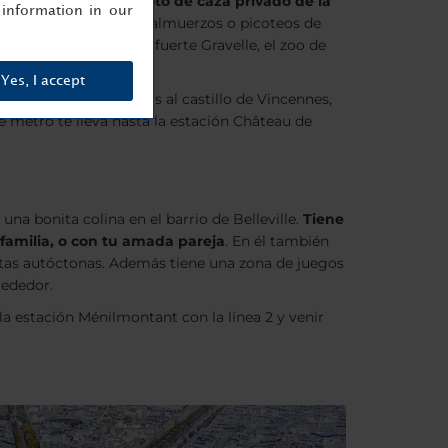
áreas. Fue en su día
coto de caza privado de la
information in our
épidos y amantes de los almuerzos o picoteos de
s monumentos como el fuerte Gravelle, el zoo de
Yes, I accept
 de historia
; que subas al castillo de Vincennes,
de metro te lleva hasta la estación Château de
una bonita colina en el barrio de Belleville.
Tiene
 familia, o con tu amada pareja
. En él también
antas autóctonas. Además tiene una zona de juegos
rededor.
n la estación Ménilmontant con la línea 2 y venir