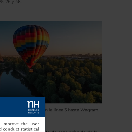
5, 26 y 48.
 estación Monceau, o con la línea 3 hasta Wagram.
, improve the user
 conduct statistical