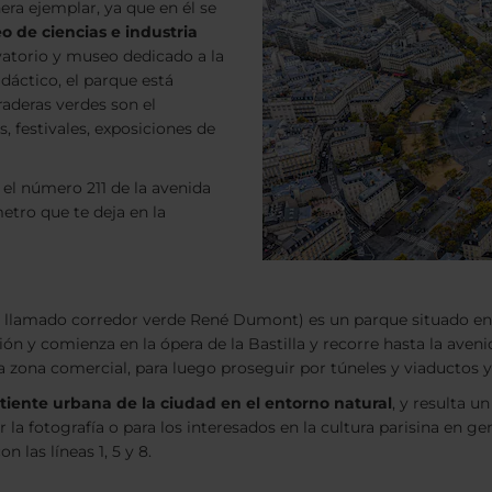
ra ejemplar, ya que en él se
 de ciencias e industria
vatorio y museo dedicado a la
idáctico, el parque está
raderas verdes son el
 festivales, exposiciones de
n el número 211 de la avenida
metro que te deja en la
lamado corredor verde René Dumont) es un parque situado en el 
ón y comienza en la ópera de la Bastilla y recorre hasta la aven
una zona comercial, para luego proseguir por túneles y viaductos 
rtiente urbana de la ciudad en el entorno natural
, y resulta u
a fotografía o para los interesados en la cultura parisina en gen
n las líneas 1, 5 y 8.