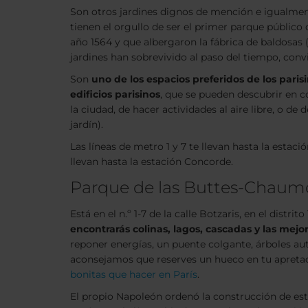
Son otros jardines dignos de mención e igualmen
tienen el orgullo de ser el primer parque público d
año 1564 y que albergaron la fábrica de baldosas (t
jardines han sobrevivido al paso del tiempo, con
Son
uno de los espacios preferidos de los paris
edificios parisinos
, que se pueden descubrir en c
la ciudad, de hacer actividades al aire libre, o d
jardín).
Las líneas de metro 1 y 7 te llevan hasta la estaci
llevan hasta la estación Concorde.
Parque de las Buttes-Chaum
Está en el n.º 1-7 de la calle Botzaris, en el distri
encontrarás colinas, lagos, cascadas y las mejor
reponer energías, un puente colgante, árboles aut
aconsejamos que reserves un hueco en tu apretad
bonitas que hacer en París
.
El propio Napoleón ordenó la construcción de este